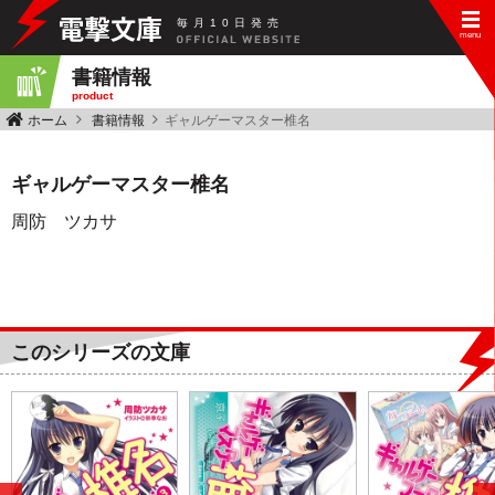
毎
月
10
日
発
売
書籍情報
product
ホーム
書籍情報
ギャルゲーマスター椎名
ギャルゲーマスター椎名
周防 ツカサ
このシリーズの文庫