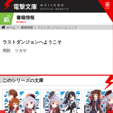
毎
月
10
日
発
売
書籍情報
product
ホーム
書籍情報
ラストダンジョンへようこそ
ラストダンジョンへようこそ
周防 ツカサ
このシリーズの文庫