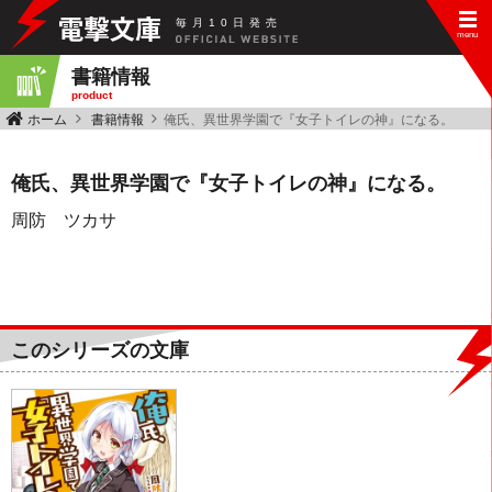
毎
月
10
日
発
売
書籍情報
product
ホーム
書籍情報
俺氏、異世界学園で『女子トイレの神』になる。
俺氏、異世界学園で『女子トイレの神』になる。
周防 ツカサ
このシリーズの文庫