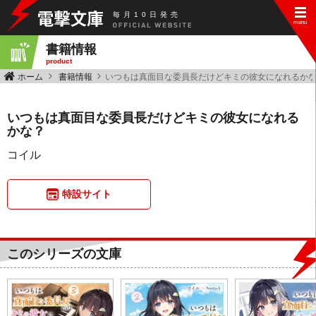
毎
月
10
日
発
売
書籍情報
product
ホーム
書籍情報
いつもは真面目な委員長だけどキミの彼女になれるか
いつもは真面目な委員長だけどキミの彼女になれる
かな？
コイル
特設サイト
このシリーズの文庫