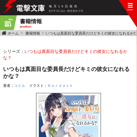
毎
月
10
日
発
売
書籍情報
product
ホーム
書籍情報
いつもは真面目な委員長だけどキミの彼女になれるか
シリーズ：
いつもは真面目な委員長だけどキミの彼女になれるか
な？
いつもは真面目な委員長だけどキミの彼女になれる
かな？
著者：
コイル
イラスト：
Ｎａｒｄａｃｋ