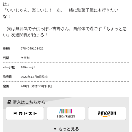
は」
「いいじゃん、楽しいし！ あ、一緒に駄菓子屋にも行きたい
な！」
実は無邪気で子供っぽい吉野さん。自然体で過ごす「ちょっと悪
い」友達関係が始まる！
ISBN
9784049153422
判型
文庫判
ページ数
280ページ
発売日
2023年12月8日発売
定価
748円
（本体680円+税）
購入はこちらから
▼ もっと見る