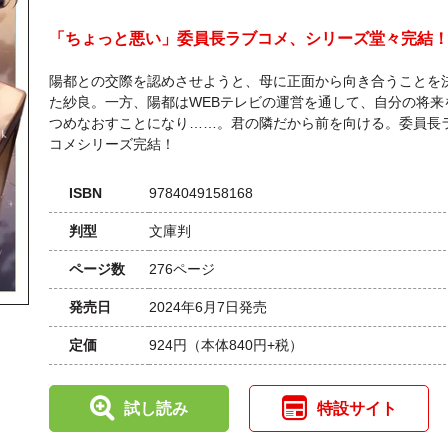
「ちょっと悪い」委員長ラブコメ、シリーズ堂々完結
陽都との交際を認めさせようと、母に正面から向き合うことを
た紗良。一方、陽都はWEBテレビの運営を通して、自分の将来
つめなおすことになり……。君の隣だから前を向ける。委員長
コメシリーズ完結！
ISBN
9784049158168
判型
文庫判
ページ数
276ページ
発売日
2024年6月7日発売
定価
924円
（本体840円+税）
試し読み
特設サイト