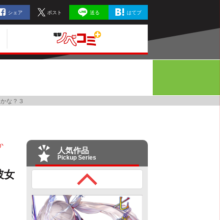
シェア
ポスト
送る
はてブ
るかな？３
か
人気作品
Pickup Series
彼女