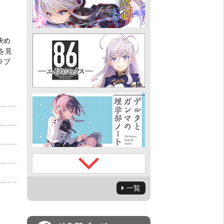
！
決め
を見
ラブ
一覧