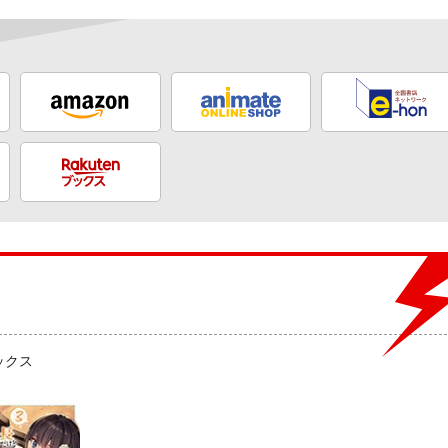
ックス
ト