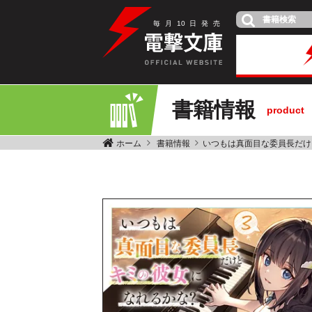
毎
月
10
日
発
売
書籍情報
product
ホーム
書籍情報
いつもは真面目な委員長だけ