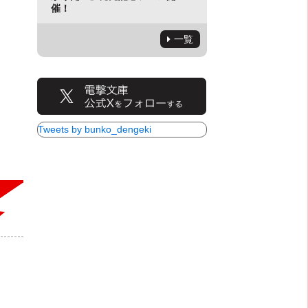
催！
一覧
Tweets by bunko_dengeki