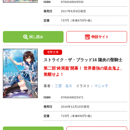
ISBN
9784048929530
発売日
2017年6月9日発売
定価
737円
（本体670円+税）
試し読み
特設サイト
電撃文庫
ストライク・ザ・ブラッド16 陽炎の聖騎士
第二部‘終焉篇’開幕！ 世界最強の吸血鬼よ、
覚醒せよ！
著者：
三雲 岳斗
イラスト：
マニャ子
ISBN
9784048925471
発売日
2016年12月10日発売
定価
715円
（本体650円+税）