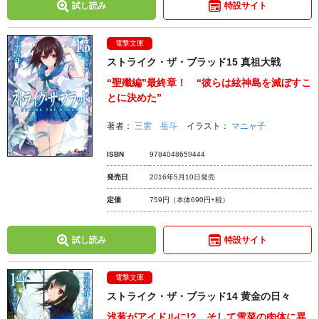
試し読み
特設サイト
電撃文庫
ストライク・ザ・ブラッド15 真祖大戦
“聖殲編”最終章！ “彼らは絃神島を滅ぼすこ
とに決めた”
著者：
三雲 岳斗
イラスト：
マニャ子
ISBN
9784048659444
発売日
2016年5月10日発売
定価
759円
（本体690円+税）
試し読み
特設サイト
電撃文庫
ストライク・ザ・ブラッド14 黄金の日々
浅葱がアイドルに!? そして雪菜の肉体に異