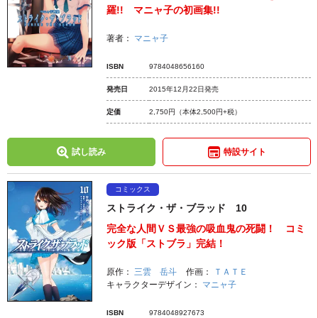
羅!! マニャ子の初画集!!
著者：
マニャ子
ISBN
9784048656160
発売日
2015年12月22日発売
定価
2,750円
（本体2,500円+税）
試し読み
特設サイト
コミックス
ストライク・ザ・ブラッド 10
完全な人間ＶＳ最強の吸血鬼の死闘！ コミ
ック版「ストブラ」完結！
原作：
三雲 岳斗
作画：
ＴＡＴＥ
キャラクターデザイン：
マニャ子
ISBN
9784048927673