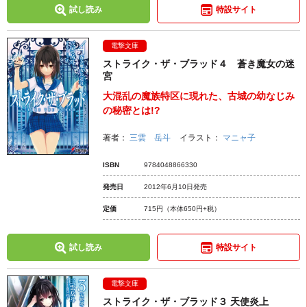
試し読み
特設サイト
電撃文庫
ストライク・ザ・ブラッド４ 蒼き魔女の迷
宮
大混乱の魔族特区に現れた、古城の幼なじみ
の秘密とは!?
著者：
三雲 岳斗
イラスト：
マニャ子
ISBN
9784048866330
発売日
2012年6月10日発売
定価
715円
（本体650円+税）
試し読み
特設サイト
電撃文庫
ストライク・ザ・ブラッド３ 天使炎上