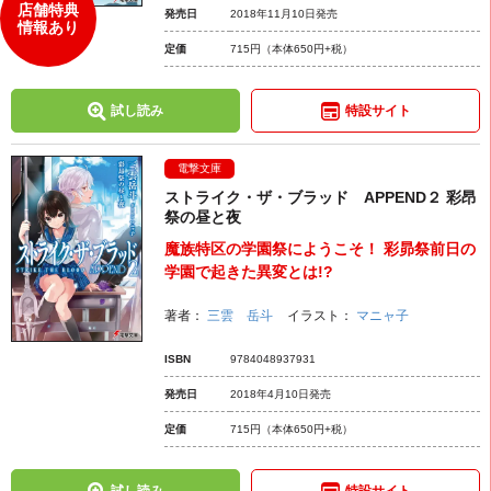
店舗特典
発売日
2018年11月10日発売
情報あり
定価
715円
（本体650円+税）
試し読み
特設サイト
電撃文庫
ストライク・ザ・ブラッド APPEND２ 彩昂
祭の昼と夜
魔族特区の学園祭にようこそ！ 彩昴祭前日の
学園で起きた異変とは!?
著者：
三雲 岳斗
イラスト：
マニャ子
ISBN
9784048937931
発売日
2018年4月10日発売
定価
715円
（本体650円+税）