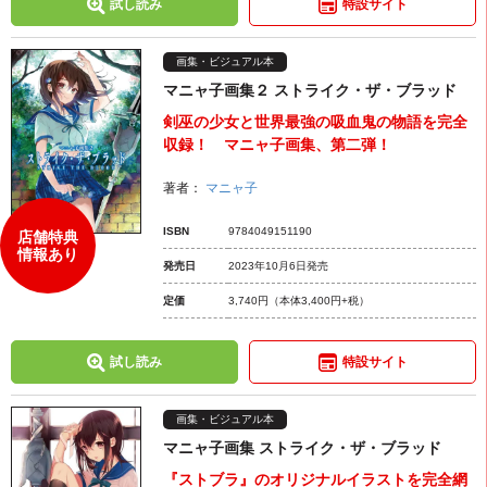
試し読み
特設サイト
画集・ビジュアル本
マニャ子画集２ ストライク・ザ・ブラッド
剣巫の少女と世界最強の吸血鬼の物語を完全
収録！ マニャ子画集、第二弾！
著者：
マニャ子
ISBN
9784049151190
店舗特典
情報あり
発売日
2023年10月6日発売
定価
3,740円
（本体3,400円+税）
試し読み
特設サイト
画集・ビジュアル本
マニャ子画集 ストライク・ザ・ブラッド
『ストブラ』のオリジナルイラストを完全網