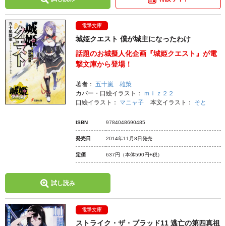
電撃文庫
城姫クエスト 僕が城主になったわけ
話題のお城擬人化企画『城姫クエスト』が電
撃文庫から登場！
著者：
五十嵐 雄策
カバー・口絵イラスト：
ｍｉｚ２２
口絵イラスト：
マニャ子
本文イラスト：
そと
ISBN
9784048690485
発売日
2014年11月8日発売
定価
637円
（本体590円+税）
試し読み
電撃文庫
ストライク・ザ・ブラッド11 逃亡の第四真祖