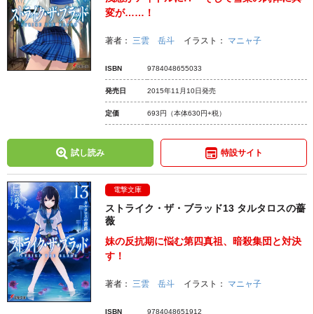
変が……！
著者：
三雲 岳斗
イラスト：
マニャ子
ISBN
9784048655033
発売日
2015年11月10日発売
定価
693円
（本体630円+税）
試し読み
特設サイト
電撃文庫
ストライク・ザ・ブラッド13 タルタロスの薔
薇
妹の反抗期に悩む第四真祖、暗殺集団と対決
す！
著者：
三雲 岳斗
イラスト：
マニャ子
ISBN
9784048651912