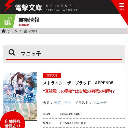
毎
月
10
日
発
売
書籍情報
product
ホーム
書籍情報
電撃文庫
ストライク・ザ・ブラッド APPEND5
“真祖殺しの勇者”は古城の初恋の相手!?
著者：
三雲 岳斗
イラスト：
マニャ子
ISBN
9784049164008
店舗特典
発売日
2025年11月8日発売
情報あり