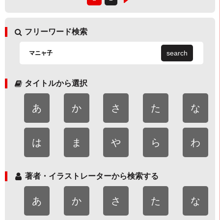
フリーワード検索
search
タイトルから選択
あ
か
さ
た
な
は
ま
や
ら
わ
著者・イラストレーターから検索する
あ
か
さ
た
な