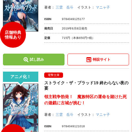
著者：
三雲 岳斗
イラスト：
マニャ子
ISBN
9784049125177
発売日
2019年6月8日発売
店舗特典
情報あり
定価
715円
（本体650円+税）
試し読み
特設サイト
電撃文庫
アニメ化！
ストライク・ザ・ブラッド19 終わらない夜の
宴
領主戦争勃発！ 魔族特区の運命を賭けた死
の遊戯に古城が挑む！
著者：
三雲 岳斗
イラスト：
マニャ子
ISBN
9784049121018