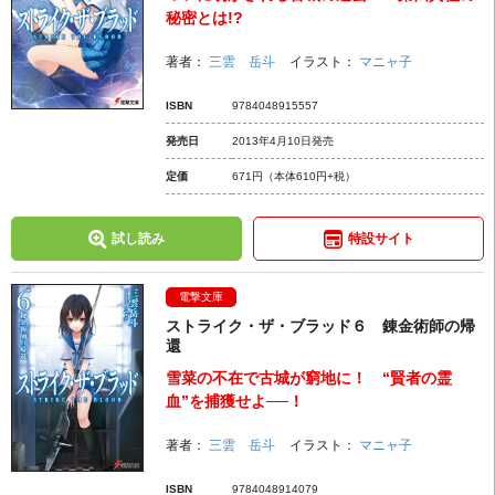
秘密とは!?
著者：
三雲 岳斗
イラスト：
マニャ子
ISBN
9784048915557
発売日
2013年4月10日発売
定価
671円
（本体610円+税）
試し読み
特設サイト
電撃文庫
ストライク・ザ・ブラッド６ 錬金術師の帰
還
雪菜の不在で古城が窮地に！ “賢者の霊
血”を捕獲せよ──！
著者：
三雲 岳斗
イラスト：
マニャ子
ISBN
9784048914079