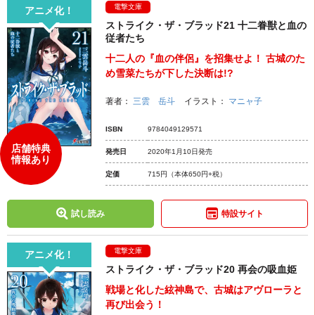
電撃文庫
アニメ化！
ストライク・ザ・ブラッド21 十二眷獣と血の
従者たち
十二人の『血の伴侶』を招集せよ！ 古城のた
め雪菜たちが下した決断は!?
著者：
三雲 岳斗
イラスト：
マニャ子
ISBN
9784049129571
店舗特典
発売日
2020年1月10日発売
情報あり
定価
715円
（本体650円+税）
試し読み
特設サイト
電撃文庫
アニメ化！
ストライク・ザ・ブラッド20 再会の吸血姫
戦場と化した絃神島で、古城はアヴローラと
再び出会う！