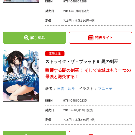
ISBN
9784048664288
発売日
2014年3月8日発売
定価
715円
（本体650円+税）
試し読み
特設サイト
電撃文庫
ストライク・ザ・ブラッド９ 黒の剣巫
暗躍する闇の剣巫！ そして古城はもう一つの
最強と激突する！
著者：
三雲 岳斗
イラスト：
マニャ子
ISBN
9784048660235
発売日
2013年10月10日発売
定価
715円
（本体650円+税）