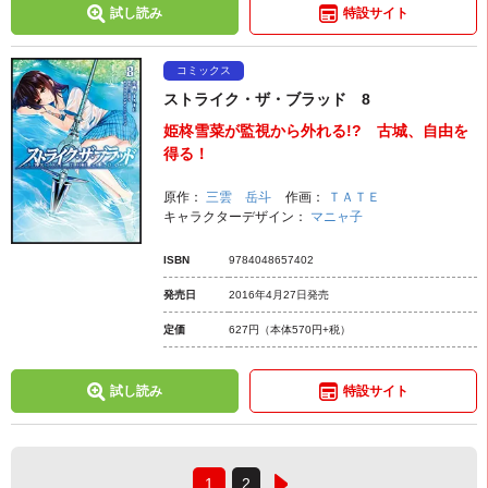
試し読み
特設サイト
コミックス
ストライク・ザ・ブラッド 8
姫柊雪菜が監視から外れる!? 古城、自由を
得る！
原作：
三雲 岳斗
作画：
ＴＡＴＥ
キャラクターデザイン：
マニャ子
ISBN
9784048657402
発売日
2016年4月27日発売
定価
627円
（本体570円+税）
試し読み
特設サイト
1
2