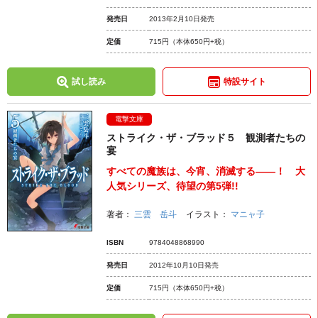
発売日
2013年2月10日発売
定価
715円
（本体650円+税）
試し読み
特設サイト
電撃文庫
ストライク・ザ・ブラッド５ 観測者たちの
宴
すべての魔族は、今宵、消滅する――！ 大
人気シリーズ、待望の第5弾!!
著者：
三雲 岳斗
イラスト：
マニャ子
ISBN
9784048868990
発売日
2012年10月10日発売
定価
715円
（本体650円+税）