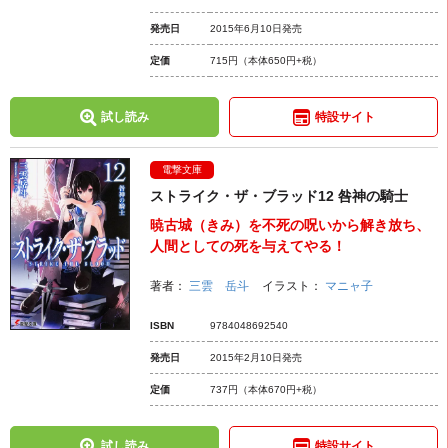
発売日
2015年6月10日発売
定価
715円
（本体650円+税）
試し読み
特設サイト
電撃文庫
ストライク・ザ・ブラッド12 咎神の騎士
暁古城（きみ）を不死の呪いから解き放ち、
人間としての死を与えてやる！
著者：
三雲 岳斗
イラスト：
マニャ子
ISBN
9784048692540
発売日
2015年2月10日発売
定価
737円
（本体670円+税）
試し読み
特設サイト