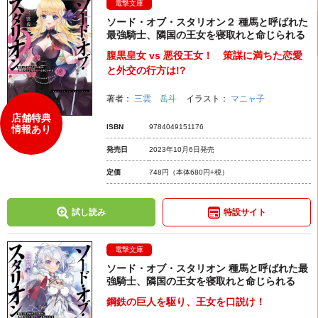
電撃文庫
ソード・オブ・スタリオン２ 種馬と呼ばれた
最強騎士、隣国の王女を寝取れと命じられる
腹黒皇女 vs 悪役王女！ 策謀に満ちた恋愛
と外交の行方は!?
著者：
三雲 岳斗
イラスト：
マニャ子
店舗特典
ISBN
9784049151176
情報あり
発売日
2023年10月6日発売
定価
748円
（本体680円+税）
試し読み
特設サイト
電撃文庫
ソード・オブ・スタリオン 種馬と呼ばれた最
強騎士、隣国の王女を寝取れと命じられる
鋼鉄の巨人を駆り、王女を口説け！