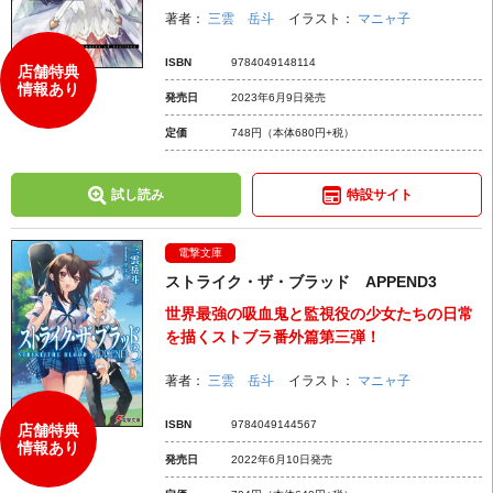
著者：
三雲 岳斗
イラスト：
マニャ子
ISBN
9784049148114
店舗特典
情報あり
発売日
2023年6月9日発売
定価
748円
（本体680円+税）
試し読み
特設サイト
電撃文庫
ストライク・ザ・ブラッド APPEND3
世界最強の吸血鬼と監視役の少女たちの日常
を描くストブラ番外篇第三弾！
著者：
三雲 岳斗
イラスト：
マニャ子
ISBN
9784049144567
店舗特典
情報あり
発売日
2022年6月10日発売