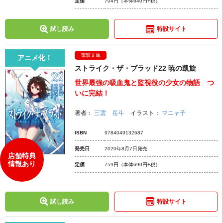
定価
704円
（本体640円+税）
試し読み
特設サイト
電撃文庫
アニメ化！
ストライク・ザ・ブラッド22 暁の凱旋
世界最強の吸血鬼と監視役の少女の物語 つ
いに完結！
著者：
三雲 岳斗
イラスト：
マニャ子
ISBN
9784049132687
発売日
2020年8月7日発売
店舗特典
情報あり
定価
759円
（本体690円+税）
試し読み
特設サイト