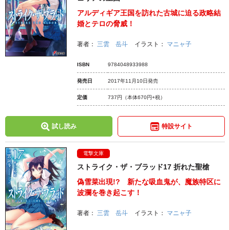
アルディギア王国を訪れた古城に迫る政略結
婚とテロの脅威！
著者：
三雲 岳斗
イラスト：
マニャ子
ISBN
9784048933988
発売日
2017年11月10日発売
定価
737円
（本体670円+税）
試し読み
特設サイト
電撃文庫
ストライク・ザ・ブラッド17 折れた聖槍
偽雪菜出現!? 新たな吸血鬼が、魔族特区に
波瀾を巻き起こす！
著者：
三雲 岳斗
イラスト：
マニャ子