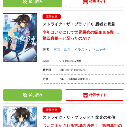
試し読み
特設サイト
電撃文庫
ストライク・ザ・ブラッド８ 愚者と暴君
少年はいかにして世界最強の吸血鬼を殺し、
第四真祖へと至ったのか!?
著者：
三雲 岳斗
イラスト：
マニャ子
ISBN
9784048917506
発売日
2013年7月10日発売
定価
737円
（本体670円+税）
試し読み
特設サイト
電撃文庫
ストライク・ザ・ブラッド７ 焔光の夜伯
ついに明かされる古城の過去！ 第四真祖の