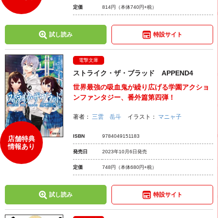
定価
814円
（本体740円+税）
試し読み
特設サイト
電撃文庫
ストライク・ザ・ブラッド APPEND4
世界最強の吸血鬼が繰り広げる学園アクショ
ンファンタジー、番外篇第四弾！
著者：
三雲 岳斗
イラスト：
マニャ子
ISBN
9784049151183
店舗特典
情報あり
発売日
2023年10月6日発売
定価
748円
（本体680円+税）
試し読み
特設サイト