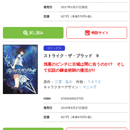
発売日
2017年3月27日発売
定価
627円
（本体570円+税）
試し読み
特設サイト
コミックス
ストライク・ザ・ブラッド 9
浅葱のピンチに古城は間に合うのか!? そし
て伝説の錬金術師の復活が!!
原作：
三雲 岳斗
作画：
ＴＡＴＥ
キャラクターデザイン：
マニャ子
ISBN
9784048923705
発売日
2016年9月27日発売
定価
627円
（本体570円+税）