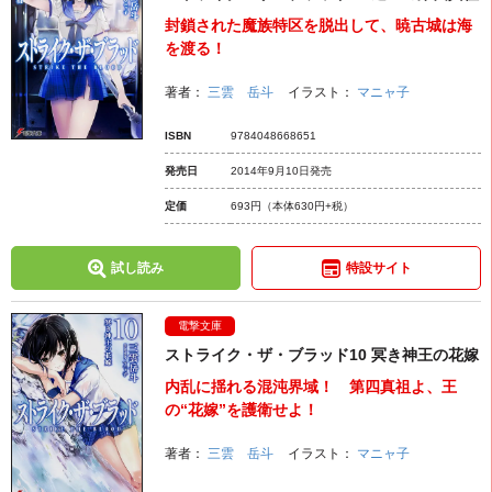
封鎖された魔族特区を脱出して、暁古城は海
を渡る！
著者：
三雲 岳斗
イラスト：
マニャ子
ISBN
9784048668651
発売日
2014年9月10日発売
定価
693円
（本体630円+税）
試し読み
特設サイト
電撃文庫
ストライク・ザ・ブラッド10 冥き神王の花嫁
内乱に揺れる混沌界域！ 第四真祖よ、王
の“花嫁”を護衛せよ！
著者：
三雲 岳斗
イラスト：
マニャ子