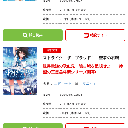
ISBN
9784048707527
発売日
2011年9月10日発売
定価
737円
（本体670円+税）
試し読み
特設サイト
電撃文庫
ストライク・ザ・ブラッド１ 聖者の右腕
世界最強の吸血鬼・暁古城を監視せよ！ 待
望の三雲岳斗新シリーズ開幕!!
著者：
三雲 岳斗
絵：
マニャ子
ISBN
9784048702676
発売日
2011年5月10日発売
定価
715円
（本体650円+税）