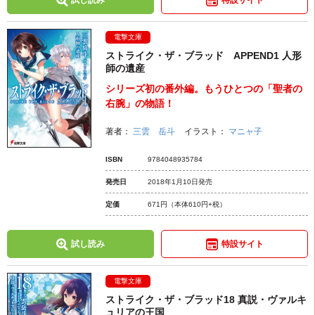
試し読み
特設サイト
電撃文庫
ストライク・ザ・ブラッド APPEND1 人形
師の遺産
シリーズ初の番外編。もうひとつの「聖者の
右腕」の物語！
著者：
三雲 岳斗
イラスト：
マニャ子
ISBN
9784048935784
発売日
2018年1月10日発売
定価
671円
（本体610円+税）
試し読み
特設サイト
電撃文庫
ストライク・ザ・ブラッド18 真説・ヴァルキ
ュリアの王国