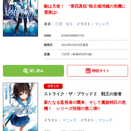
敵は天使！ “第四真祖”暁古城消滅の危機に
雪菜は!
著者：
三雲 岳斗
イラスト：
マニャ子
ISBN
9784048862745
発売日
2012年2月10日発売
定価
715円
（本体650円+税）
試し読み
特設サイト
電撃文庫
ストライク・ザ・ブラッド２ 戦王の使者
新たなる監視者の襲来、そして魔族特区の危
機！ シリーズ待望の第二弾!!
イラスト：
マニャ子
イラスト：
マニャ子