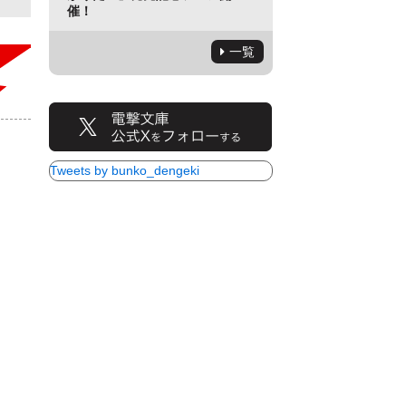
催！
一覧
Tweets by bunko_dengeki