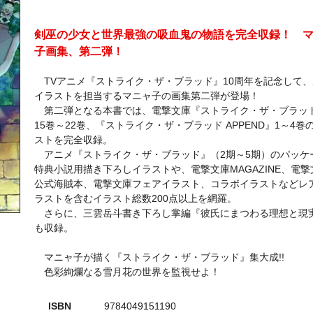
剣巫の少女と世界最強の吸血鬼の物語を完全収録！ 
子画集、第二弾！
TVアニメ『ストライク・ザ・ブラッド』10周年を記念して、
イラストを担当するマニャ子の画集第二弾が登場！
第二弾となる本書では、電撃文庫『ストライク・ザ・ブラッ
15巻～22巻、『ストライク・ザ・ブラッド APPEND』1～4巻
ストを完全収録。
アニメ『ストライク・ザ・ブラッド』（2期～5期）のパッケ
特典小説用描き下ろしイラストや、電撃文庫MAGAZINE、電撃
公式海賊本、電撃文庫フェアイラスト、コラボイラストなどレ
ラストを含むイラスト総数200点以上を網羅。
さらに、三雲岳斗書き下ろし掌編『彼氏にまつわる理想と現
も収録。
マニャ子が描く『ストライク・ザ・ブラッド』集大成!!
色彩絢爛なる雪月花の世界を監視せよ！
ISBN
9784049151190