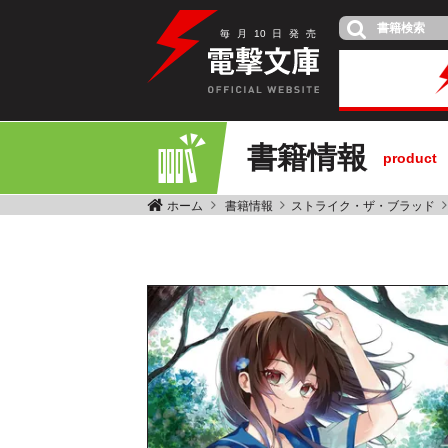
毎
月
10
日
発
売
書籍情報
product
ホーム
書籍情報
ストライク・ザ・ブラッド