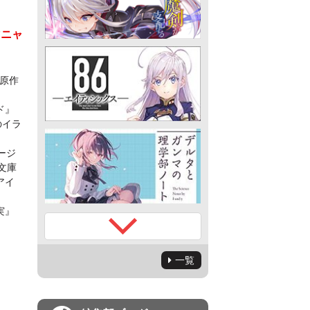
マニャ
原作
ド』
のイラ
ージ
文庫
アイ
実』
一覧