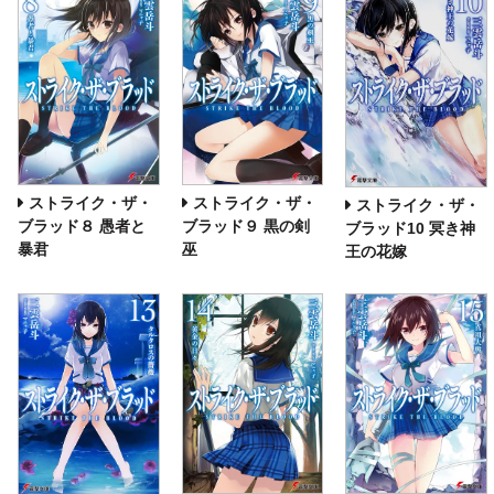
ストライク・ザ・
ストライク・ザ・
ストライク・ザ・
ブラッド８ 愚者と
ブラッド９ 黒の剣
ブラッド10 冥き神
暴君
巫
王の花嫁