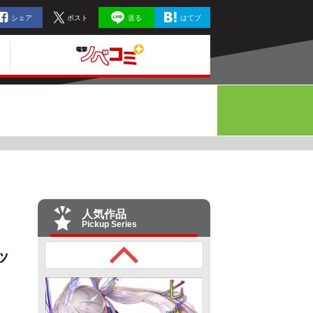
シェア
ポスト
送る
はてブ
人気作品
Pickup Series
ッ