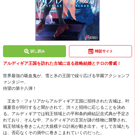
試し読み
特設サイト
アルディギア王国を訪れた古城に迫る政略結婚とテロの脅威！
世界最強の吸血鬼が、雪と氷の王国で繰り広げる学園アクションフ
ァンタジー、
待望の第十八弾！
王女ラ・フォリアからアルディギア王国に招待された古城は、叶
瀬夏音が同行すると聞かされて、渋々と招待に応じることを決め
る。アルディギアでは戦王領域との平和条約締結記念式典が予定さ
れており、そんな中、アルディギアの王宮が謎の怪物に襲撃され、
戦王領域を巻きこんだ大規模テロ計画が動き出す。そして古城たち
は、否応なくその渦中に巻きこまれていくのだった。