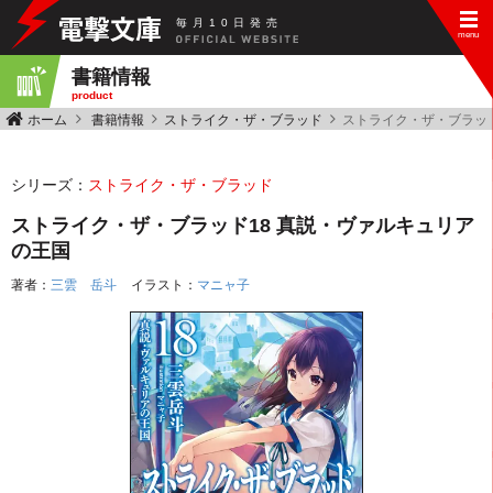
毎
月
10
日
発
売
書籍情報
product
ホーム
書籍情報
ストライク・ザ・ブラッド
ストライク・ザ・ブラッド
シリーズ：
ストライク・ザ・ブラッド
ストライク・ザ・ブラッド18 真説・ヴァルキュリア
の王国
著者：
三雲 岳斗
イラスト：
マニャ子