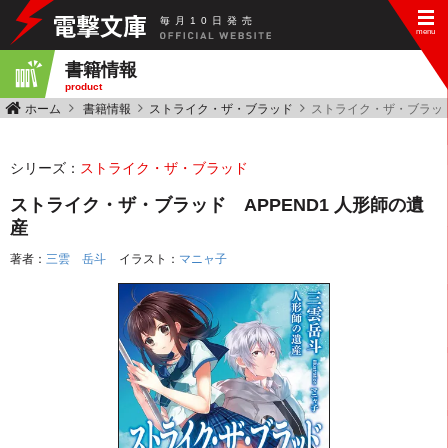
毎
月
10
日
発
売
書籍情報
product
ホーム
書籍情報
ストライク・ザ・ブラッド
ストライク・ザ・ブラッド
シリーズ：
ストライク・ザ・ブラッド
ストライク・ザ・ブラッド APPEND1 人形師の遺
産
著者：
三雲 岳斗
イラスト：
マニャ子