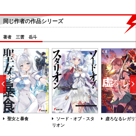
同じ作者の作品シリーズ
著者 三雲 岳斗
前
へ
聖女と暴食
ソード・オブ・スタ
虚ろなるレガリ
リオン