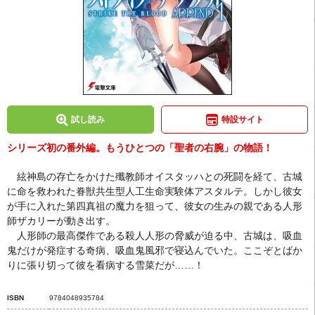
試し読み
特設サイト
シリーズ初の番外編。もうひとつの「聖者の右腕」の物語！
絃神島の存亡をかけた殲教師オイスタッハとの死闘を経て、古城
に命を救われた眷獣共生型人工生命実験体アスタルテ。しかし彼女
が手に入れた第四真祖の魔力を狙って、彼女の生みの親である人形
師ザカリーが動き出す。
人形師の最高傑作である殺人人形の脅威が迫る中、古城は、吸血
鬼だけが発症する奇病、吸血鬼風邪で寝込んでいた。ここぞとばか
りに張り切って彼を看病する雪菜だが……！
ISBN
9784048935784