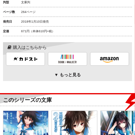
判型
文庫判
ページ数
264ページ
発売日
2018年1月10日発売
定価
671円
（本体610円+税）
購入はこちらから
▼ もっと見る
このシリーズの文庫