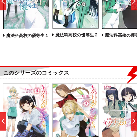
前
へ
魔法科高校の優等生２
魔法科高校の優
魔法科高校の優等生１
このシリーズのコミックス
前
へ