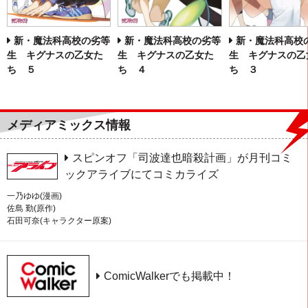
新・魔法科高校の劣等
新・魔法科高校
新・魔法科高校の劣等
生 キグナスの乙女た
生 キグナスの乙
生 キグナスの乙女た
ち ４
ち ３
ち ５
メディアミックス情報
スピンオフ「司波達也暗殺計画」が月刊コミ
ックアライブにてコミカライズ
一乃ゆゆ(漫画)
佐島 勤(原作)
石田可奈(キャラクター原案)
ComicWalkerでも掲載中！