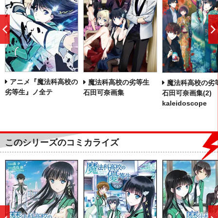
前
へ
アニメ『魔法科高校の
魔法科高校の劣等生
魔法科高校の
劣等生』ノ全テ
石田可奈画集
石田可奈画集(2)
kaleidoscope
このシリーズのコミカライズ