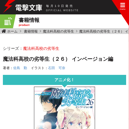
毎
月
10
日
発
売
書籍情報
product
ホーム
書籍情報
魔法科高校の劣等生
魔法科高校の劣等生（２６） 
シリーズ：
魔法科高校の劣等生
魔法科高校の劣等生（２６） インベージョン編
著者：
佐島 勤
イラスト：
石田 可奈
アニメ化！