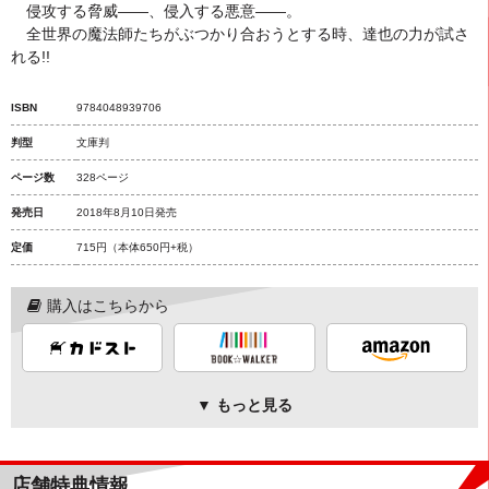
侵攻する脅威――、侵入する悪意――。
全世界の魔法師たちがぶつかり合おうとする時、達也の力が試さ
れる!!
ISBN
9784048939706
判型
文庫判
ページ数
328ページ
発売日
2018年8月10日発売
定価
715円
（本体650円+税）
購入はこちらから
▼ もっと見る
店舗特典情報