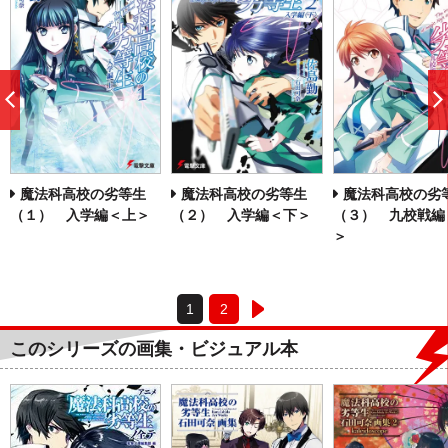
前
へ
魔法科高校の劣等生
魔法科高校の劣等生
魔法科高校の劣
（１） 入学編＜上＞
（２） 入学編＜下＞
（３） 九校戦編
＞
1
2
このシリーズの画集・ビジュアル本