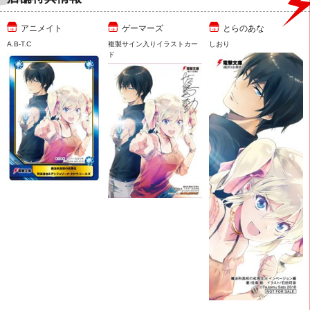
アニメイト
ゲーマーズ
とらのあな
A.B-T.C
複製サイン入りイラストカー
しおり
ド