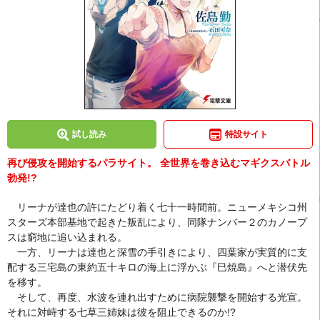
試し読み
特設サイト
再び侵攻を開始するパラサイト。 全世界を巻き込むマギクスバトル
勃発!?
リーナが達也の許にたどり着く七十一時間前。ニューメキシコ州
スターズ本部基地で起きた叛乱により、同隊ナンバー２のカノープ
スは窮地に追い込まれる。
一方、リーナは達也と深雪の手引きにより、四葉家が実質的に支
配する三宅島の東約五十キロの海上に浮かぶ『巳焼島』へと潜伏先
を移す。
そして、再度、水波を連れ出すために病院襲撃を開始する光宣。
それに対峙する七草三姉妹は彼を阻止できるのか!?