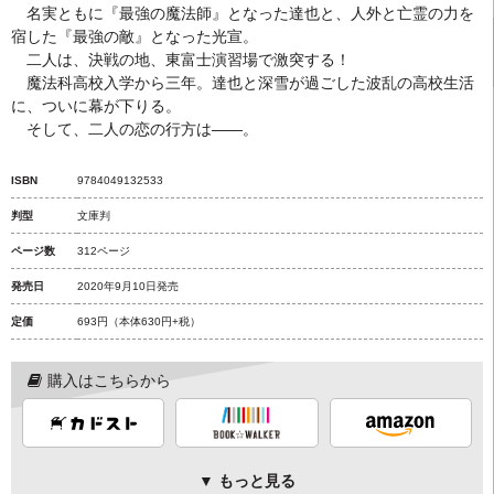
名実ともに『最強の魔法師』となった達也と、人外と亡霊の力を
宿した『最強の敵』となった光宣。
二人は、決戦の地、東富士演習場で激突する！
魔法科高校入学から三年。達也と深雪が過ごした波乱の高校生活
に、ついに幕が下りる。
そして、二人の恋の行方は――。
ISBN
9784049132533
判型
文庫判
ページ数
312ページ
発売日
2020年9月10日発売
定価
693円
（本体630円+税）
購入はこちらから
▼ もっと見る