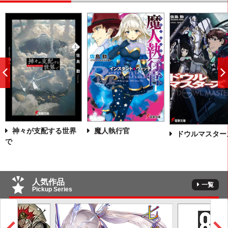
前
へ
神々が支配する世界
魔人執行官
ドウルマスター
で
人気作品
一覧
Pickup Series