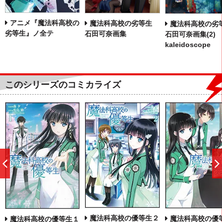
アニメ『魔法科高校の
魔法科高校の劣等生
魔法科高校の
劣等生』ノ全テ
石田可奈画集
石田可奈画集(2)
kaleidoscope
このシリーズのコミカライズ
前
へ
魔法科高校の優等生２
魔法科高校の優
魔法科高校の優等生１