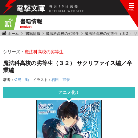
毎
月
10
日
発
売
書籍情報
product
ホーム
書籍情報
魔法科高校の劣等生
魔法科高校の劣等生（３２） 
シリーズ：
魔法科高校の劣等生
魔法科高校の劣等生（３２） サクリファイス編／卒
業編
著者：
佐島 勤
イラスト：
石田 可奈
アニメ化！