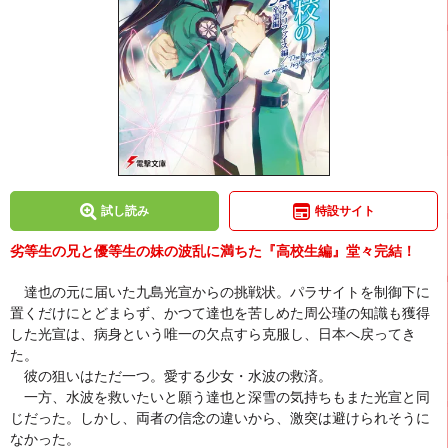
試し読み
特設サイト
劣等生の兄と優等生の妹の波乱に満ちた『高校生編』堂々完結！
達也の元に届いた九島光宣からの挑戦状。パラサイトを制御下に
置くだけにとどまらず、かつて達也を苦しめた周公瑾の知識も獲得
した光宣は、病身という唯一の欠点すら克服し、日本へ戻ってき
た。
彼の狙いはただ一つ。愛する少女・水波の救済。
一方、水波を救いたいと願う達也と深雪の気持ちもまた光宣と同
じだった。しかし、両者の信念の違いから、激突は避けられそうに
なかった。