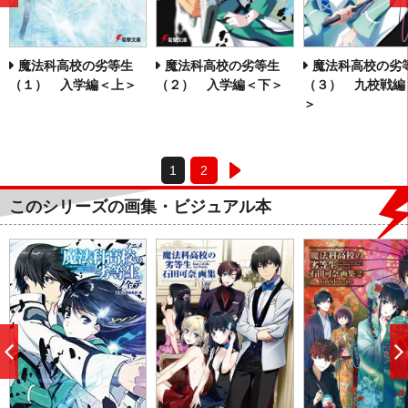
へ
魔法科高校の劣等生
魔法科高校の劣等生
魔法科高校の劣
（１） 入学編＜上＞
（２） 入学編＜下＞
（３） 九校戦編
＞
1
2
このシリーズの画集・ビジュアル本
前
へ