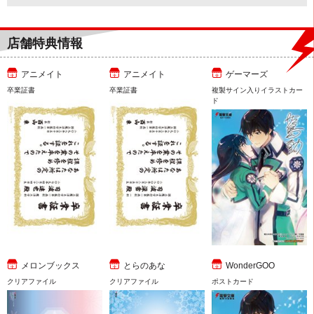
店舗特典情報
アニメイト
アニメイト
ゲーマーズ
卒業証書
卒業証書
複製サイン入りイラストカー
ド
メロンブックス
とらのあな
WonderGOO
クリアファイル
クリアファイル
ポストカード