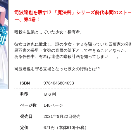
司波達也を殺す!? 「魔法科」シリーズ前代未聞のスト
ー、第4巻！
暗殺を生業としていた少女・榛有希。
彼女は達也に敗北し、謎の少女・ヤミを騙っていた四葉家の分
黒羽家の長男・文弥の直属の部下として生きることとなった。
ある任務中、有希は達也の暗殺計画を知ってしまい――。
司波達也を守る立場となった彼女の行動とは!?
ISBN
9784046804693
判型
Ｂ６判
ページ数
148ページ
発売日
2021年9月22日発売
定価
671円
（本体610円+税）