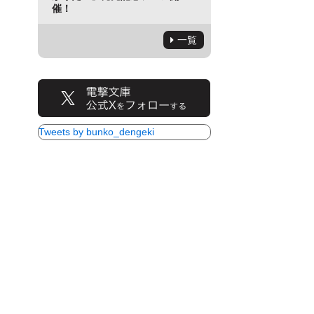
催！
一覧
Tweets by bunko_dengeki