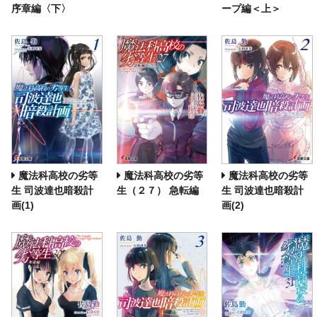
序章編〈下〉
ープ編＜上＞
魔法科高校の劣等
魔法科高校の劣等
魔法科高校の劣等
生 司波達也暗殺計
生（２７） 急転編
生 司波達也暗殺計
画(1)
画(2)