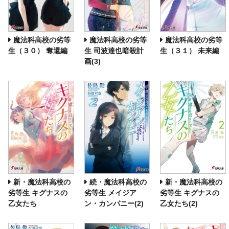
魔法科高校の劣等
魔法科高校の劣等
魔法科高校の劣等
生（３０） 奪還編
生 司波達也暗殺計
生（３１） 未来編
画(3)
新・魔法科高校の
続・魔法科高校の
新・魔法科高校の
劣等生 キグナスの
劣等生 メイジア
劣等生 キグナスの
乙女たち
ン・カンパニー(2)
乙女たち(2)