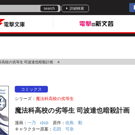
search
詳細検索
科高校の劣等生 司波達也暗殺計画 ４
コミックス
シリーズ：
魔法科高校の劣等生
魔法科高校の劣等生 司波達也暗殺計画
漫画：
一乃 ゆゆ
原作：
佐島 勤
キャラクター原案：
石田 可奈