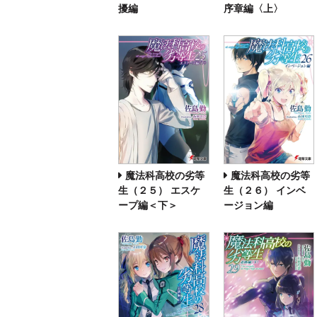
擾編
序章編〈上〉
魔法科高校の劣等
魔法科高校の劣等
生（２５） エスケ
生（２６） インベ
ープ編＜下＞
ージョン編