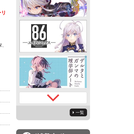
ーリ
家、
一覧