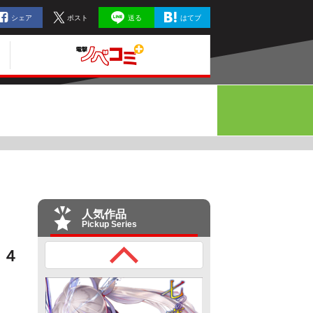
シェア
ポスト
送る
はてブ
人気作品
Pickup Series
 ４