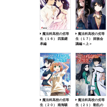
魔法科高校の劣等
魔法科高校の劣等
生（１６） 四葉継
生（１７） 師族会
承編
議編＜上＞
魔法科高校の劣等
魔法科高校の劣等
生（２０） 南海騒
生（２１） 動乱の