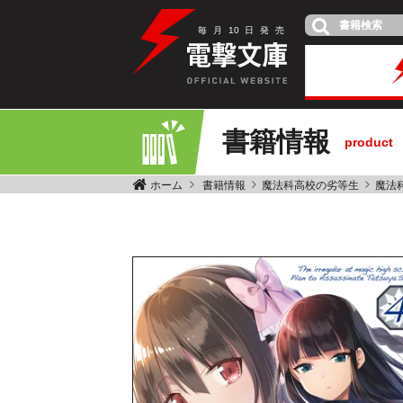
毎
月
10
日
発
売
書籍情報
product
ホーム
書籍情報
魔法科高校の劣等生
魔法