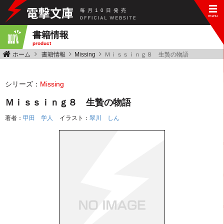
毎
月
10
日
発
売
書籍情報
product
ホーム
書籍情報
Missing
Ｍｉｓｓｉｎｇ８ 生贄の物語
シリーズ：
Missing
Ｍｉｓｓｉｎｇ８ 生贄の物語
著者：
甲田 学人
イラスト：
翠川 しん