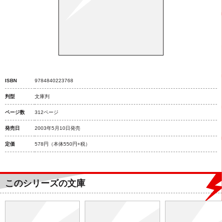
ISBN
9784840223768
判型
文庫判
ページ数
312ページ
発売日
2003年5月10日発売
定価
578円
（本体550円+税）
このシリーズの文庫