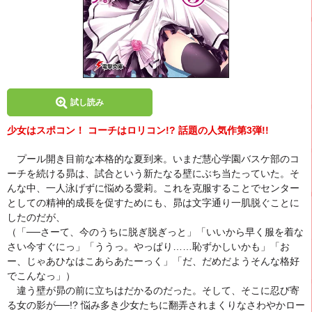
試し読み
少女はスポコン！ コーチはロリコン!? 話題の人気作第3弾!!
プール開き目前な本格的な夏到来。いまだ慧心学園バスケ部のコ
ーチを続ける昴は、試合という新たなる壁にぶち当たっていた。そ
んな中、一人泳げずに悩める愛莉。これを克服することでセンター
としての精神的成長を促すためにも、昴は文字通り一肌脱ぐことに
したのだが、
（「──さーて、今のうちに脱ぎ脱ぎっと」「いいから早く服を着な
さい今すぐにっ」「ううっ。やっぱり……恥ずかしいかも」「お
ー、じゃあひなはこあらあたーっく」「だ、だめだようそんな格好
でこんなっ」）
違う壁が昴の前に立ちはだかるのだった。そして、そこに忍び寄
る女の影が──!? 悩み多き少女たちに翻弄されまくりなさわやかロー