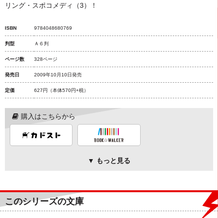
リング・スポコメディ（3）！
ISBN
9784048680769
判型
Ａ６判
ページ数
328ページ
発売日
2009年10月10日発売
定価
627円
（本体570円+税）
購入はこちらから
▼ もっと見る
このシリーズの文庫