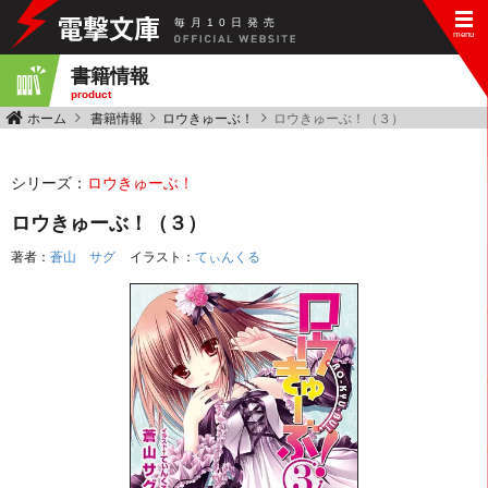
毎
月
10
日
発
売
書籍情報
product
ホーム
書籍情報
ロウきゅーぶ！
ロウきゅーぶ！（３）
シリーズ：
ロウきゅーぶ！
ロウきゅーぶ！（３）
著者：
蒼山 サグ
イラスト：
てぃんくる