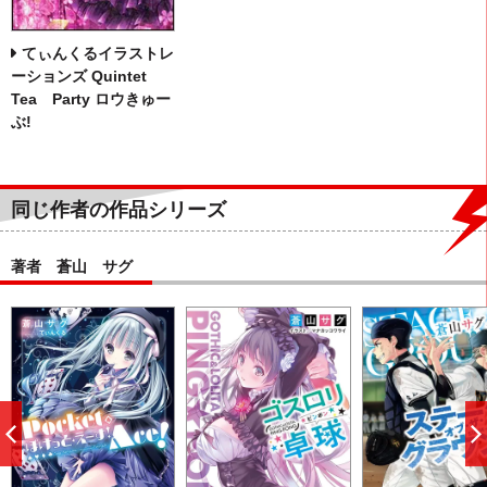
てぃんくるイラストレ
ーションズ Quintet
Tea Party ロウきゅー
ぶ!
同じ作者の作品シリーズ
著者 蒼山 サグ
前
へ