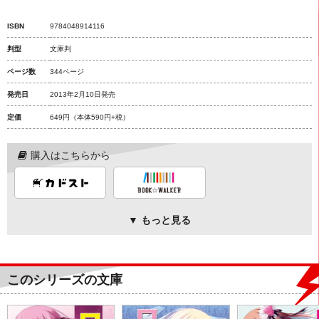
ISBN
9784048914116
判型
文庫判
ページ数
344ページ
発売日
2013年2月10日発売
定価
649円
（本体590円+税）
購入はこちらから
▼ もっと見る
このシリーズの文庫