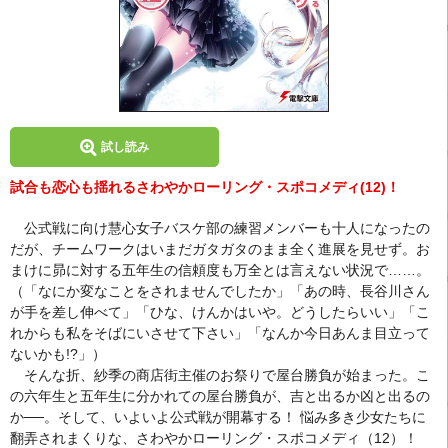
試し読み
試合も恋心も揺れるさわやかローリング・スポコメディ(12)！
公式戦に向け慧心女子バスケ部の練習メンバーも十人になったの
だが、チームワークはいまだガタガタのまま全く進展を見せず。お
まけに昴に対する五年生の信頼度も万全とは言えない状況で……。
（「なにか変なことをされませんでしたか」「あの時、長谷川さん
が手を差し伸べて」「ひな、けんかはいや。どうしたらいい」「こ
れからも私をそばにいさせて下さい」「なんか今日あんま目立って
ないかも!?」）
そんな折、紗季の商店街主催のお祭りで屋台勝負が始まった。こ
の六年生と五年生に分かれての屋台勝負が、吉と出るか凶と出るの
か──。そして、いよいよ公式戦が開幕する！ 悩み多き少女たちに
翻弄されまくりな、さわやかローリング・スポコメディ（12）！