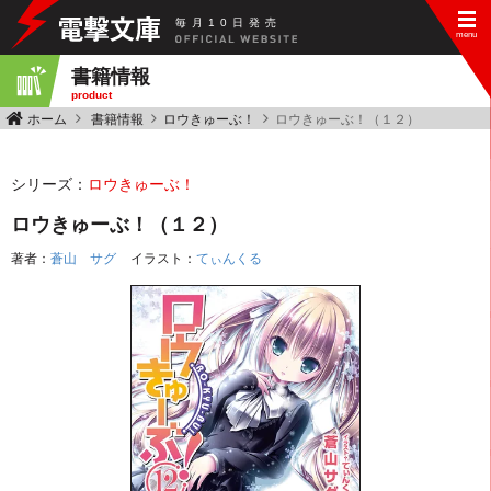
毎
月
10
日
発
売
書籍情報
product
ホーム
書籍情報
ロウきゅーぶ！
ロウきゅーぶ！（１２）
シリーズ：
ロウきゅーぶ！
ロウきゅーぶ！（１２）
著者：
蒼山 サグ
イラスト：
てぃんくる