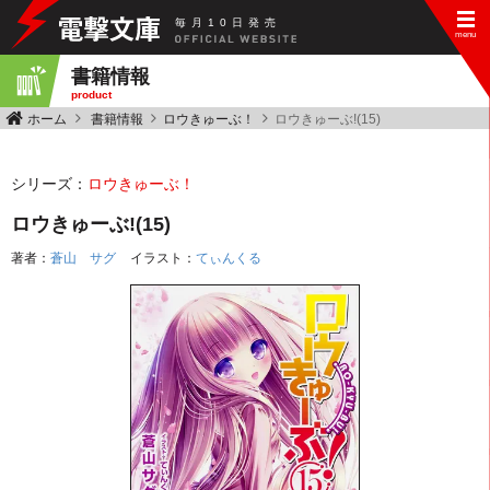
毎
月
10
日
発
売
書籍情報
product
ホーム
書籍情報
ロウきゅーぶ！
ロウきゅーぶ!(15)
シリーズ：
ロウきゅーぶ！
ロウきゅーぶ!(15)
著者：
蒼山 サグ
イラスト：
てぃんくる