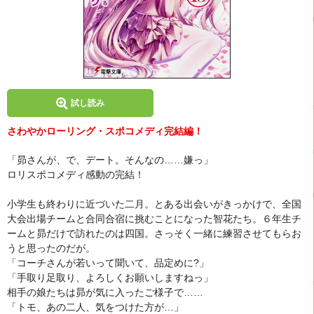
試し読み
さわやかローリング・スポコメディ完結編！
「昴さんが、で、デート。そんなの……嫌っ」
ロリスポコメディ感動の完結！
小学生も終わりに近づいた二月。とある出会いがきっかけで、全国
大会出場チームと合同合宿に挑むことになった智花たち。６年生チ
ームと昴だけで訪れたのは四国。さっそく一緒に練習させてもらお
うと思ったのだが。
「コーチさんが若いって聞いて、品定めに?」
「手取り足取り、よろしくお願いしますねっ」
相手の娘たちは昴が気に入ったご様子で……
「トモ、あの二人、気をつけた方が…」