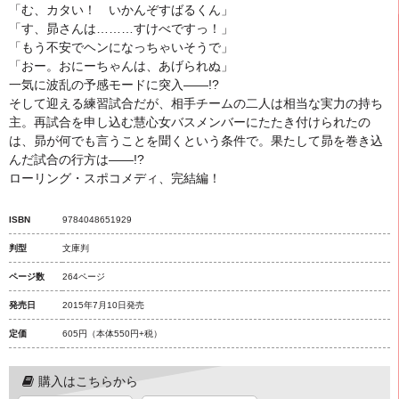
「む、カタい！ いかんぞすばるくん」
「す、昴さんは………すけべですっ！」
「もう不安でヘンになっちゃいそうで」
「おー。おにーちゃんは、あげられぬ」
一気に波乱の予感モードに突入――!?
そして迎える練習試合だが、相手チームの二人は相当な実力の持ち
主。再試合を申し込む慧心女バスメンバーにたたき付けられたの
は、昴が何でも言うことを聞くという条件で。果たして昴を巻き込
んだ試合の行方は――!?
ローリング・スポコメディ、完結編！
ISBN
9784048651929
判型
文庫判
ページ数
264ページ
発売日
2015年7月10日発売
定価
605円
（本体550円+税）
購入はこちらから