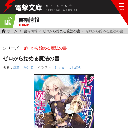
毎
月
10
日
発
売
書籍情報
product
ホーム
書籍情報
ゼロから始める魔法の書
ゼロから始める魔法の書
シリーズ：
ゼロから始める魔法の書
ゼロから始める魔法の書
著者：
虎走 かける
イラスト：
しずま よしのり