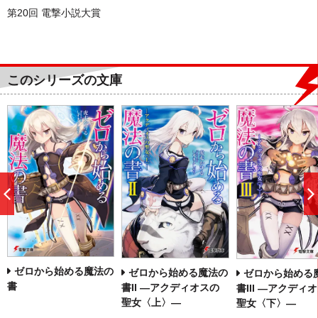
第20回 電撃小説大賞
このシリーズの文庫
前
へ
ゼロから始める魔法の
ゼロから始める魔法の
ゼロから始める
書
書II ―アクディオスの
書III ―アクディ
聖女〈上〉―
聖女〈下〉―