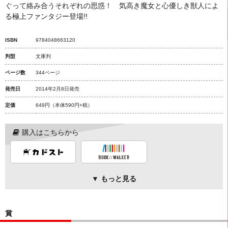
ぐって絡み合うそれぞれの思惑！ 気高き魔女と心優しき獣人によ
る極上ファンタジー登場!!
ISBN
9784048663120
判型
文庫判
ページ数
344ページ
発売日
2014年2月8日発売
定価
649円
（本体590円+税）
購入はこちらから
▼ もっと見る
賞