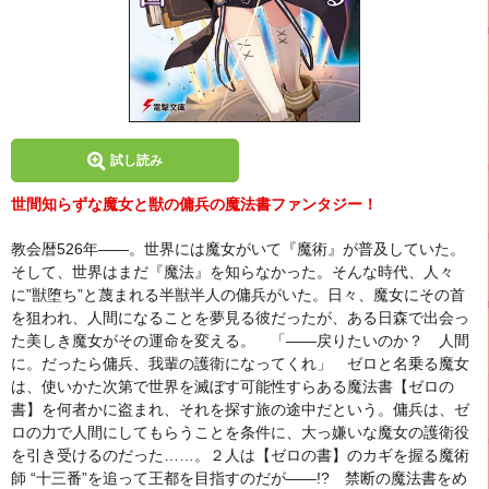
試し読み
世間知らずな魔女と獣の傭兵の魔法書ファンタジー！
教会暦526年――。世界には魔女がいて『魔術』が普及していた。
そして、世界はまだ『魔法』を知らなかった。そんな時代、人々
に”獣堕ち”と蔑まれる半獣半人の傭兵がいた。日々、魔女にその首
を狙われ、人間になることを夢見る彼だったが、ある日森で出会っ
た美しき魔女がその運命を変える。 「――戻りたいのか？ 人間
に。だったら傭兵、我輩の護衛になってくれ」 ゼロと名乗る魔女
は、使いかた次第で世界を滅ぼす可能性すらある魔法書【ゼロの
書】を何者かに盗まれ、それを探す旅の途中だという。傭兵は、ゼ
ロの力で人間にしてもらうことを条件に、大っ嫌いな魔女の護衛役
を引き受けるのだった……。２人は【ゼロの書】のカギを握る魔術
師 “十三番”を追って王都を目指すのだが――!? 禁断の魔法書をめ