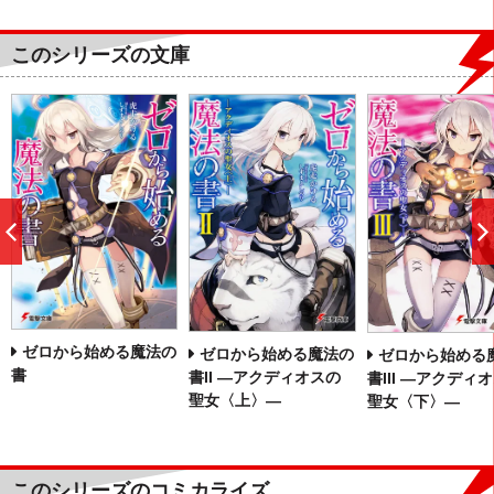
このシリーズの文庫
前
へ
ゼロから始める魔法の
ゼロから始める魔法の
ゼロから始める
書
書II ―アクディオスの
書III ―アクディ
聖女〈上〉―
聖女〈下〉―
このシリーズのコミカライズ