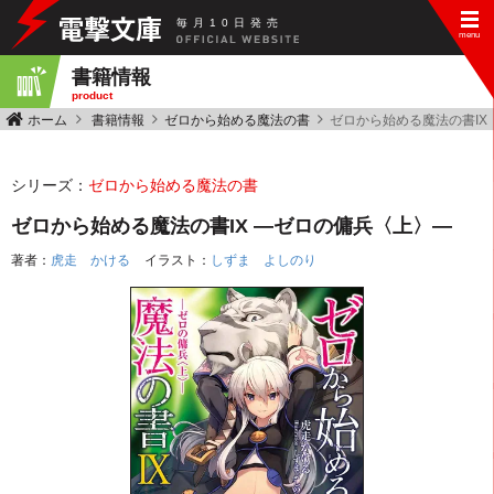
毎
月
10
日
発
売
書籍情報
product
ホーム
書籍情報
ゼロから始める魔法の書
ゼロから始める魔法の書IX
シリーズ：
ゼロから始める魔法の書
ゼロから始める魔法の書IX ―ゼロの傭兵〈上〉―
著者：
虎走 かける
イラスト：
しずま よしのり