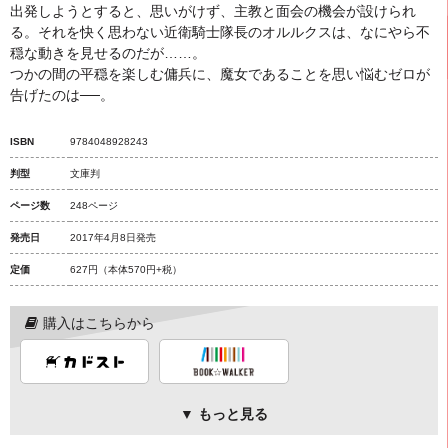
出発しようとすると、思いがけず、主教と面会の機会が設けられ
る。それを快く思わない近衛騎士隊長のオルルクスは、なにやら不
穏な動きを見せるのだが……。
つかの間の平穏を楽しむ傭兵に、魔女であることを思い悩むゼロが
告げたのは──。
ISBN
9784048928243
判型
文庫判
ページ数
248ページ
発売日
2017年4月8日発売
定価
627円
（本体570円+税）
購入はこちらから
▼ もっと見る