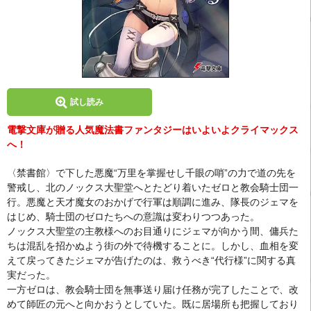
試し読み
電撃文庫が贈る人気魔法書ファンタジーはいよいよクライマックス
へ！
〈禁書館〉で下した悪魔“万里を掌握せし千眼の哨”の力で道の先を
警戒し、北のノックス大聖堂へとたどり着いたゼロと教会騎士団一
行。悪魔と天才魔女のおかげで行軍は順調に進み、隊長のジェマを
はじめ、騎士団のゼロたちへの意識は変わりつつあった。
ノックス大聖堂の主教様へのお目通りにジェマが向かう間、傭兵た
ちは混乱を招かぬよう街の外で待機することに。しかし、血相を変
えて戻ってきたジェマが告げたのは、救うべき“代行様”に関する真
実だった。
一方ゼロは、教会騎士団を無事送り届け任務が完了したことで、改
めて師匠の元へと向かおうとしていた。既に居場所も把握しており