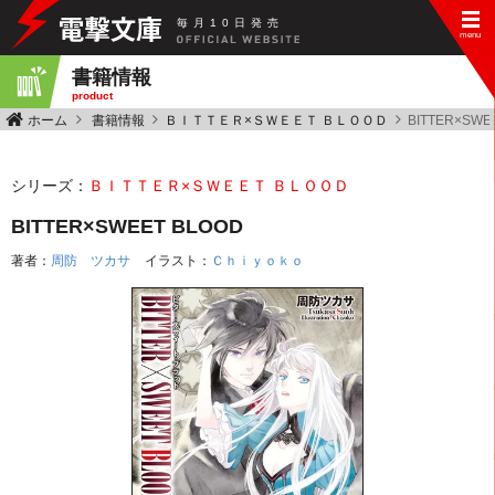
毎
月
10
日
発
売
書籍情報
product
ホーム
書籍情報
ＢＩＴＴＥＲ×ＳＷＥＥＴ ＢＬＯＯＤ
BITTER×SWE
シリーズ：
ＢＩＴＴＥＲ×ＳＷＥＥＴ ＢＬＯＯＤ
BITTER×SWEET BLOOD
著者：
周防 ツカサ
イラスト：
Ｃｈｉｙｏｋｏ