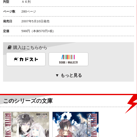
判型
Ａ６判
ページ数
280ページ
発売日
2007年5月10日発売
定価
599円
（本体570円+税）
購入はこちらから
▼ もっと見る
このシリーズの文庫