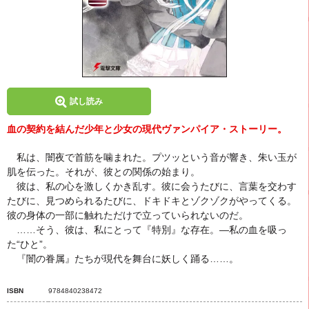
試し読み
血の契約を結んだ少年と少女の現代ヴァンパイア・ストーリー。
私は、闇夜で首筋を噛まれた。プツッという音が響き、朱い玉が
肌を伝った。それが、彼との関係の始まり。
彼は、私の心を激しくかき乱す。彼に会うたびに、言葉を交わす
たびに、見つめられるたびに、ドキドキとゾクゾクがやってくる。
彼の身体の一部に触れただけで立っていられないのだ。
……そう、彼は、私にとって『特別』な存在。―私の血を吸っ
た“ひと”。
『闇の眷属』たちが現代を舞台に妖しく踊る……。
ISBN
9784840238472