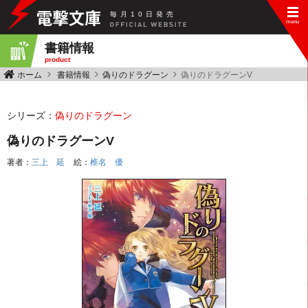
毎
月
10
日
発
売
書籍情報
product
ホーム
書籍情報
偽りのドラグーン
偽りのドラグーンV
シリーズ：
偽りのドラグーン
偽りのドラグーンV
著者：
三上 延
絵：
椎名 優