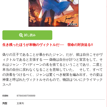
試し読み
生き残ったほうが本物のヴィクトルだ── 宿命の対決迫る!!
偽りの王子であることが暴かれたジャン。だが、彼は自分こそがヴ
ィクトルであると主張する ── 偽物は自分が討つと宣言をして。そ
れはジャン・アバディーンの名を捨てるということであり、二度と
本当の自分に戻れなくなることを意味していた。 そして、すべて
の決着をつけるべく、ジャンは驚くべき秘策を編み出す。その姿は
神童と呼ばれたヴィクトルそのもので。物語はついにクライマック
スへ!!
ISBN
9784048706889
判型
文庫判