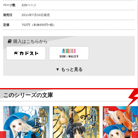
ページ数
328ページ
発売日
2011年7月10日発売
定価
702円
（本体650円+税）
購入はこちらから
▼ もっと見る
このシリーズの文庫