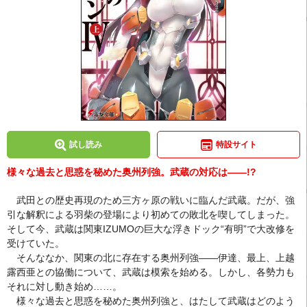
試し読み
特設サイト
様々な過去と思惑を秘めた奥州列強。武蔵の対応は――!?
武田との歴史再現のため三方ヶ原の戦いに臨んだ武蔵。だが、強
引な解釈による羽柴の登場により初めての敗北を喫してしまった。
そして今、武蔵は関東IZUMOの巨大な浮きドック“有明”で大改修を
受けていた。
そんななか、関東の北に存在する奥州列強――伊達、最上、上越
露西亜との協働について、武蔵は模索を始める。しかし、各勢力も
それに対し動き始め……。
様々な過去と思惑を秘めた奥州列強と、はたして武蔵はどのよう