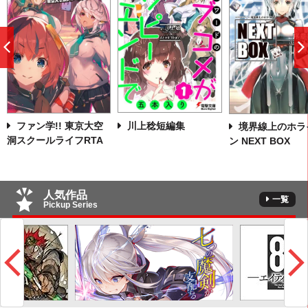
前
へ
川上稔短編集
ファン学!! 東京大空
境界線上のホラ
洞スクールライフRTA
ン NEXT BOX
人気作品
一覧
Pickup Series