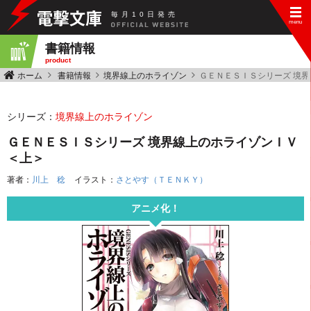
毎
月
10
日
発
売
書籍情報
product
ホーム
書籍情報
境界線上のホライゾン
ＧＥＮＥＳＩＳシリーズ 境
シリーズ：
境界線上のホライゾン
ＧＥＮＥＳＩＳシリーズ 境界線上のホライゾンＩＶ
＜上＞
著者：
川上 稔
イラスト：
さとやす（ＴＥＮＫＹ）
アニメ化！