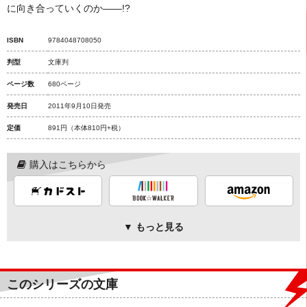
に向き合っていくのか――!?
ISBN
9784048708050
判型
文庫判
ページ数
680ページ
発売日
2011年9月10日発売
定価
891円
（本体810円+税）
購入はこちらから
▼ もっと見る
このシリーズの文庫