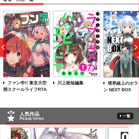
前
へ
川上稔短編集
ファン学!! 東京大空
境界線上のホラ
洞スクールライフRTA
ン NEXT BOX
人気作品
一覧
Pickup Series