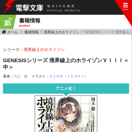
毎
月
10
日
発
売
書籍情報
product
ホーム
書籍情報
境界線上のホライゾン
GENESISシリーズ 境界線
シリーズ：
境界線上のホライゾン
GENESISシリーズ 境界線上のホライゾンＶＩＩＩ＜
中＞
著者：
川上 稔
イラスト：
さとやす（ＴＥＮＫＹ）
アニメ化！