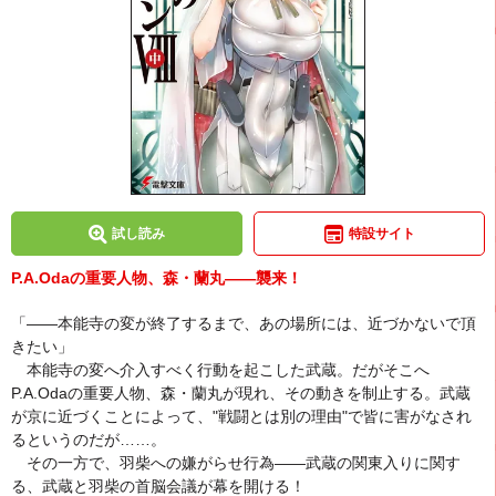
試し読み
特設サイト
P.A.Odaの重要人物、森・蘭丸――襲来！
「――本能寺の変が終了するまで、あの場所には、近づかないで頂
きたい」
本能寺の変へ介入すべく行動を起こした武蔵。だがそこへ
P.A.Odaの重要人物、森・蘭丸が現れ、その動きを制止する。武蔵
が京に近づくことによって、"戦闘とは別の理由"で皆に害がなされ
るというのだが……。
その一方で、羽柴への嫌がらせ行為――武蔵の関東入りに関す
る、武蔵と羽柴の首脳会議が幕を開ける！