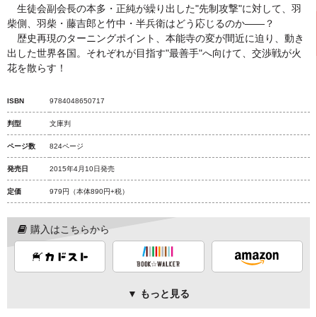
生徒会副会長の本多・正純が繰り出した"先制攻撃"に対して、羽
柴側、羽柴・藤吉郎と竹中・半兵衛はどう応じるのか――？
歴史再現のターニングポイント、本能寺の変が間近に迫り、動き
出した世界各国。それぞれが目指す"最善手"へ向けて、交渉戦が火
花を散らす！
ISBN
9784048650717
判型
文庫判
ページ数
824ページ
発売日
2015年4月10日発売
定価
979円
（本体890円+税）
購入はこちらから
▼ もっと見る