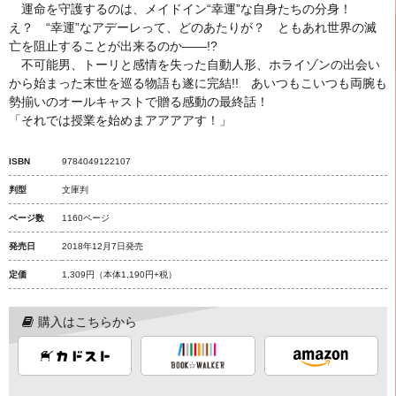
運命を守護するのは、メイドイン“幸運”な自身たちの分身！
え？ “幸運”なアデーレって、どのあたりが？ ともあれ世界の滅
亡を阻止することが出来るのか――!?
不可能男、トーリと感情を失った自動人形、ホライゾンの出会い
から始まった末世を巡る物語も遂に完結!! あいつもこいつも両腕も
勢揃いのオールキャストで贈る感動の最終話！
「それでは授業を始めまアアアアす！」
ISBN
9784049122107
判型
文庫判
ページ数
1160ページ
発売日
2018年12月7日発売
定価
1,309円
（本体1,190円+税）
購入はこちらから