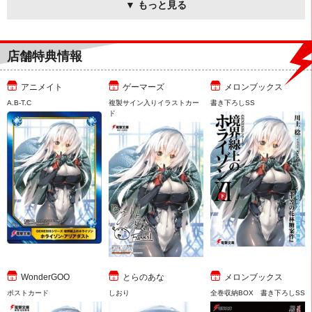
▼ もっと見る
店舗特典情報
アニメイト
ゲーマーズ
メロンブックス
A.B-T.C
複製サイン入りイラストカー
書き下ろしSS
ド
WonderGOO
とらのあな
メロンブックス
ポストカード
しおり
全巻収納BOX 書き下ろしSS