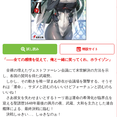
試し読み
特設サイト
「――全ての感情を従えて、俺と一緒に笑ってくれ、ホライゾン」
全裸の増えたヴェストファーレン会議にて末世解決の方法を示
し、各国の賛同を得た武蔵勢。
しかし、その動きを唯一望まぬ存在が会議場を襲撃する。そうそ
れは「運命」。サダメと読むのもいいけどフォーチュンと読むのも
いいね！
さあ彼女を失わせまいとするトーリ達は運命の希薄化が臨界点を
迎える聖譜歴1648年最後の満月の夜、武蔵、大和を主力とした連合
艦隊による、最終決戦に臨む！
決戦しゅきい…、しゅきなのぉ！