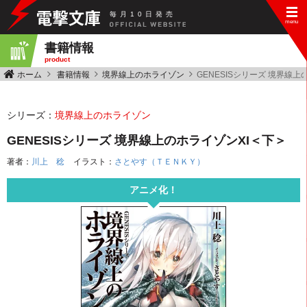
毎
月
10
日
発
売
書籍情報
product
ホーム
書籍情報
境界線上のホライゾン
GENESISシリーズ 境界線上
シリーズ：
境界線上のホライゾン
GENESISシリーズ 境界線上のホライゾンXI＜下＞
著者：
川上 稔
イラスト：
さとやす（ＴＥＮＫＹ）
アニメ化！