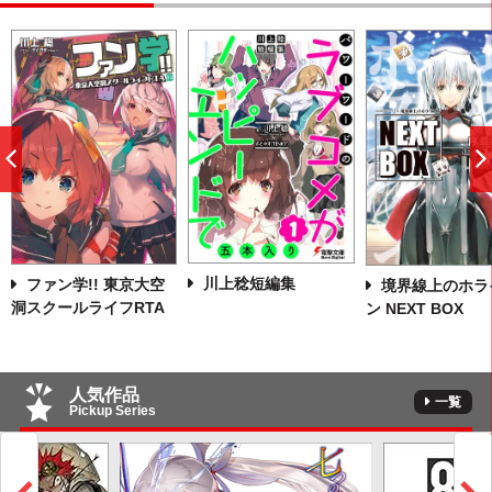
前
へ
川上稔短編集
ファン学!! 東京大空
境界線上のホラ
洞スクールライフRTA
ン NEXT BOX
人気作品
一覧
Pickup Series