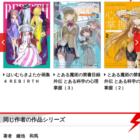
前
へ
はいむらきよたか画集
とある魔術の禁書目録
とある魔術の禁
４ ＲＥＢＩＲＴＨ
外伝 とある科学の心理
外伝 とある科学
掌握（３）
掌握（２）
同じ作者の作品シリーズ
著者 鎌池 和馬