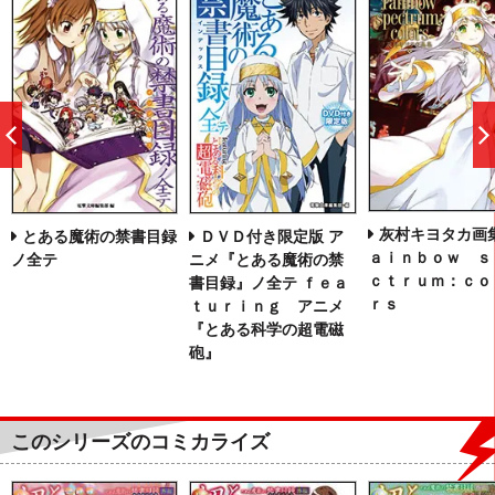
前
へ
灰村キヨタカ画集
とある魔術の禁書目録
ＤＶＤ付き限定版 ア
ａｉｎｂｏｗ ｓ
ノ全テ
ニメ『とある魔術の禁
ｃｔｒｕｍ：ｃｏ
書目録』ノ全テ ｆｅａ
ｒｓ
ｔｕｒｉｎｇ アニメ
『とある科学の超電磁
砲』
このシリーズのコミカライズ