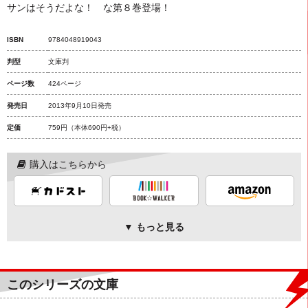
サンはそうだよな！ な第８巻登場！
ISBN
9784048919043
判型
文庫判
ページ数
424ページ
発売日
2013年9月10日発売
定価
759円
（本体690円+税）
購入はこちらから
▼ もっと見る
このシリーズの文庫