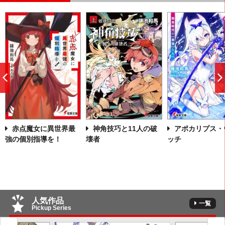
前
へ
赤点魔女に異世界最
神角技巧と11人の破
アポカリプス・
強の個別指導を！
壊者
ッチ
人気作品
一覧
Pickup Series