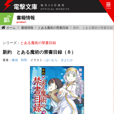
毎
月
10
日
発
売
書籍情報
product
ホーム
書籍情報
とある魔術の禁書目録
新約 とある魔術の禁書目録
シリーズ：
とある魔術の禁書目録
新約 とある魔術の禁書目録（８）
著者：
鎌池 和馬
イラスト：
はいむら きよたか