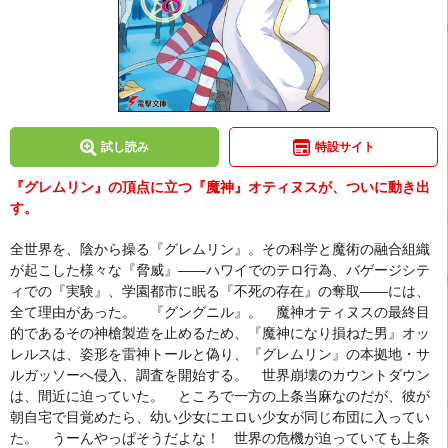
試し読み
特設サイト
『グレムリン』の頂点に立つ『魔神』オティヌスが、ついに動き出
す。
全世界を、陰から操る『グレムリン』。その科学と魔術の融合組織
が起こした様々な『脅威』――ハワイでのテロ行為、バゲージシテ
ィでの『実験』、学園都市に眠る『不死の存在』の奪取――には、
全て理由があった。 『グングニル』。 魔神オティヌスの最終目
的であるその神槍製造を止めるため、『魔神になり損ねた男』オッ
レルスは、姿形を雷神トールと偽り、『グレムリン』の本拠地・サ
ルガッソーへ侵入、調査を開始する。 世界崩壊のカウントダウン
は、間近に迫っていた。 ところで一方の上条当麻なのだが、彼が
朝自宅で目覚めたら、幼い少女にエロい少女が同じ布団に入ってい
た。 うーんやっぱそうだよな！ 世界の危機が迫っていても上条