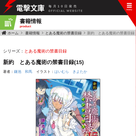
毎
月
10
日
発
売
書籍情報
product
ホーム
書籍情報
とある魔術の禁書目録
新約 とある魔術の禁書目録(1
シリーズ：
とある魔術の禁書目録
新約 とある魔術の禁書目録(15)
著者：
鎌池 和馬
イラスト：
はいむら きよたか