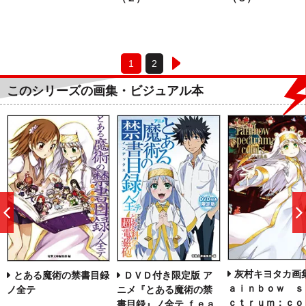
1
2
このシリーズの画集・ビジュアル本
前
へ
灰村キヨタカ画集
とある魔術の禁書目録
ＤＶＤ付き限定版 ア
ａｉｎｂｏｗ ｓ
ノ全テ
ニメ『とある魔術の禁
ｃｔｒｕｍ：ｃｏ
書目録』ノ全テ ｆｅａ