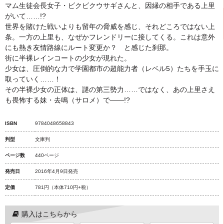
マム生徒会長女子・ビクビクウサギさんと、因縁の相手である上里
がいて……!?
世界を賭けた戦いよりも留年の脅威を感じ、それどころではない上
条。一方の上里も、なぜかフレンドリーに接してくる。これは意外
にも熱き友情路線にルート変更か？ と感じた刹那。
街に半裸レインコートの少女が現れた。
少女は、圧倒的な力で学園都市の超能力者（レベル5）たちを手玉に
取っていく……！
その半裸少女の正体は、謎の第三勢力……ではなく、あの上里さえ
も畏怖する妹・去鳴（サロメ）で――!?
ISBN
9784048658843
判型
文庫判
ページ数
440ページ
発売日
2016年4月9日発売
定価
781円
（本体710円+税）
購入はこちらから