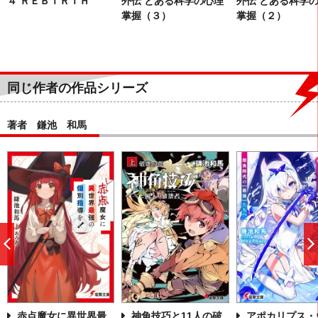
４ ＲＥＢＩＲＴＨ
外伝 とある科学の心理
外伝 とある科学
掌握（３）
掌握（２）
同じ作者の作品シリーズ
著者 鎌池 和馬
前
へ
赤点魔女に異世界最
神角技巧と11人の破
アポカリプス・