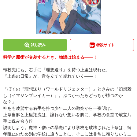
試し読み
特設サイト
科学と魔術が交差するとき、物語は始まる――！
転校先にも、右手に『理想送り』を持つ上里は現れた。
『上条の日常』が、音を立てて崩れていく――！
「ぼくの『理想送り（ワールドリジェクター）』ときみの『幻想殺
し（イマジンブレイカー）』。ぶつかったらどっちが勝つのか
な？」
神をも凌駕する右手を持つ少年二人の激突から一夜明け。
上条当麻と上里翔流は、譲れない想いを胸に、学校の食堂で献立片
手に睨み合う!?
説明しよう。魔神・僧正の暴走により学校を破壊された上条は、留
年阻止のため別の学校に通うことに。そこには非常に頼りないミニ