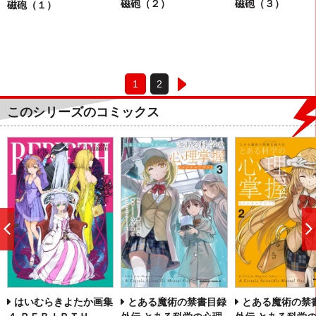
磁砲（２）
磁砲（３）
磁砲（１）
1
2
このシリーズのコミックス
前
へ
はいむらきよたか画集
とある魔術の禁書目録
とある魔術の禁