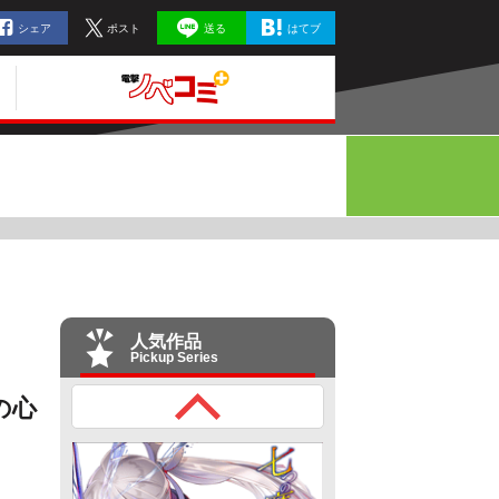
シェア
ポスト
送る
はてブ
人気作品
Pickup Series
の心