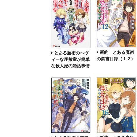
新約 とある魔術
とある魔術のヘヴ
の禁書目録（１２）
ィーな座敷童が簡単
な殺人妃の婚活事情