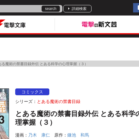
search
詳細検索
ある魔術の禁書目録外伝 とある科学の心理掌握（３）
コミックス
シリーズ：
とある魔術の禁書目録
とある魔術の禁書目録外伝 とある科学
理掌握（３）
漫画：
乃木 康仁
原作：
鎌池 和馬