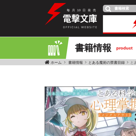
毎
月
10
日
発
売
書籍情報
product
ホーム
書籍情報
とある魔術の禁書目録
と