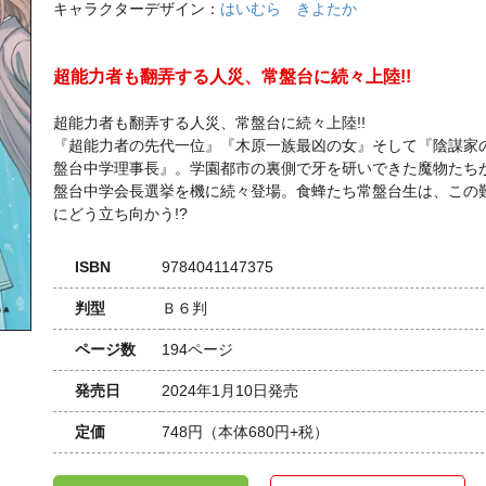
キャラクターデザイン：
はいむら きよたか
超能力者も翻弄する人災、常盤台に続々上陸!!
超能力者も翻弄する人災、常盤台に続々上陸!!
『超能力者の先代一位』『木原一族最凶の女』そして『陰謀家
盤台中学理事長』。学園都市の裏側で牙を研いできた魔物たち
盤台中学会長選挙を機に続々登場。食蜂たち常盤台生は、この
にどう立ち向かう!?
ISBN
9784041147375
判型
Ｂ６判
ページ数
194ページ
発売日
2024年1月10日発売
定価
748円
（本体680円+税）