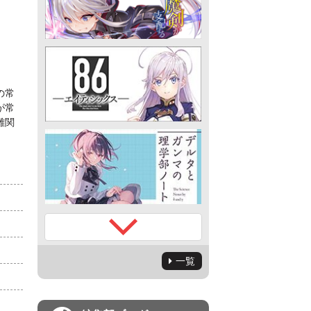
の常
が常
難関
一覧