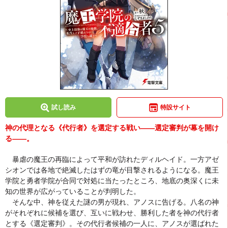
試し読み
特設サイト
神の代理となる《代行者》を選定する戦い――選定審判が幕を開け
る――。
暴虐の魔王の再臨によって平和が訪れたディルヘイド。一方アゼ
シオンでは各地で絶滅したはずの竜が目撃されるようになる。魔王
学院と勇者学院が合同で対処に当たったところ、地底の奥深くに未
知の世界が広がっていることが判明した。
そんな中、神を従えた謎の男が現れ、アノスに告げる。八名の神
がそれぞれに候補を選び、互いに戦わせ、勝利した者を神の代行者
とする《選定審判》。その代行者候補の一人に、アノスが選ばれた