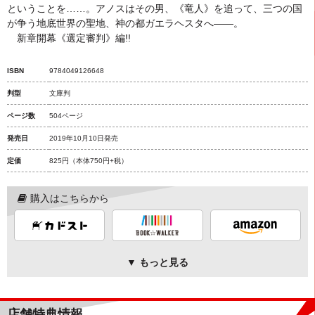
ということを……。アノスはその男、《竜人》を追って、三つの国
が争う地底世界の聖地、神の都ガエラヘスタへ――。
新章開幕《選定審判》編!!
ISBN
9784049126648
判型
文庫判
ページ数
504ページ
発売日
2019年10月10日発売
定価
825円
（本体750円+税）
購入はこちらから
▼ もっと見る
店舗特典情報