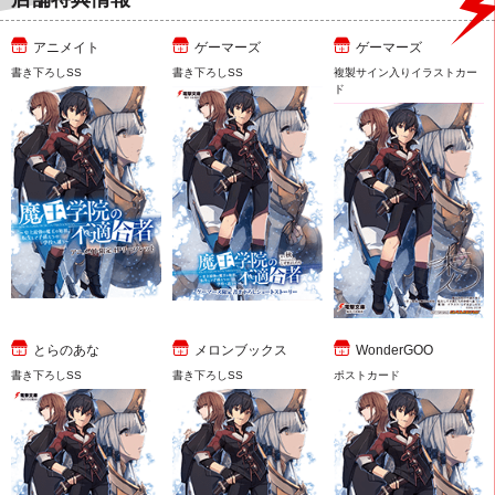
アニメイト
ゲーマーズ
ゲーマーズ
書き下ろしSS
書き下ろしSS
複製サイン入りイラストカー
ド
とらのあな
メロンブックス
WonderGOO
書き下ろしSS
書き下ろしSS
ポストカード