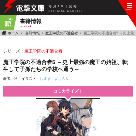
毎
月
10
日
発
売
書籍情報
product
ホーム
書籍情報
魔王学院の不適合者
魔王学院の不適合者5 ～史上
シリーズ：
魔王学院の不適合者
魔王学院の不適合者5 ～史上最強の魔王の始祖、転
生して子孫たちの学校へ通う～
著者：
秋
イラスト：
しずま よしのり
コミカライズ！