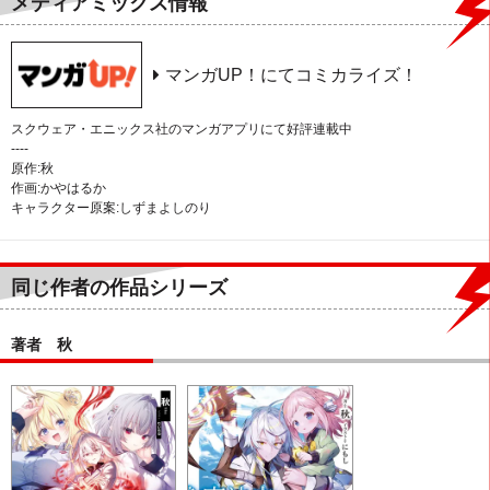
メディアミックス情報
マンガUP！にてコミカライズ！
スクウェア・エニックス社のマンガアプリにて好評連載中
----
原作:秋
作画:かやはるか
キャラクター原案:しずまよしのり
同じ作者の作品シリーズ
著者 秋