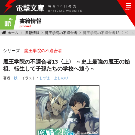
毎
月
10
日
発
売
書籍情報
product
ホーム
書籍情報
魔王学院の不適合者
魔王学院の不適合者13〈上〉
シリーズ：
魔王学院の不適合者
魔王学院の不適合者13〈上〉 ～史上最強の魔王の始
祖、転生して子孫たちの学校へ通う～
著者：
秋
イラスト：
しずま よしのり