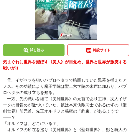
試し読み
特設サイト
気まぐれに世界を滅ぼす《災人》が目覚め、世界と世界が激突する
戦いが!!
母、イザベラを狙いパブロヘタラで暗躍していた黒幕を捕えたア
ノス。その功績により魔王学院は聖上六学院の末席に加わり、パブ
ロヘタラの成り立ちを知る。
一方、先の戦いを経て《災淵世界》の元首であり主神、災人イザ
ークの目覚めが近づいていた。彼は本来仇敵同士であるはずの《聖
剣世界》前元首、先王オルドフと秘密の「約束」があるようで
――？
「オルドフは、どこにいる？」
オルドフの所在を巡り《災淵世界》と《聖剣世界》、獣と狩人の