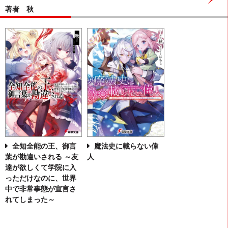
著者 秋
全知全能の王、御言
魔法史に載らない偉
葉が勘違いされる ～友
人
達が欲しくて学院に入
っただけなのに、世界
中で非常事態が宣言さ
れてしまった～