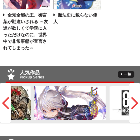
全知全能の王、御言
魔法史に載らない偉
葉が勘違いされる ～友
人
達が欲しくて学院に入
っただけなのに、世界
中で非常事態が宣言さ
れてしまった～
人気作品
一覧
Pickup Series