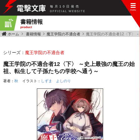
毎
月
10
日
発
売
書籍情報
product
ホーム
書籍情報
魔王学院の不適合者
魔王学院の不適合者12〈下〉
シリーズ：
魔王学院の不適合者
魔王学院の不適合者12〈下〉 ～史上最強の魔王の始
祖、転生して子孫たちの学校へ通う～
著者：
秋
イラスト：
しずま よしのり