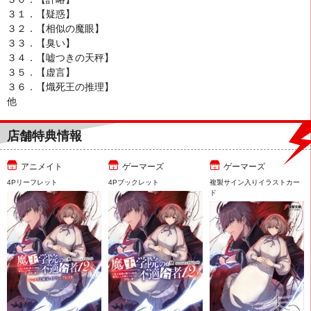
３１．【疑惑】
３２．【相似の魔眼】
３３．【臭い】
３４．【嘘つきの天秤】
３５．【虚言】
３６．【熾死王の推理】
他
店舗特典情報
アニメイト
ゲーマーズ
ゲーマーズ
4Pリーフレット
4Pブックレット
複製サイン入りイラストカー
ド