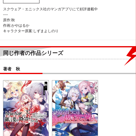
スクウェア・エニックス社のマンガアプリにて好評連載中
----
原作:秋
作画:かやはるか
キャラクター原案:しずまよしのり
同じ作者の作品シリーズ
著者 秋