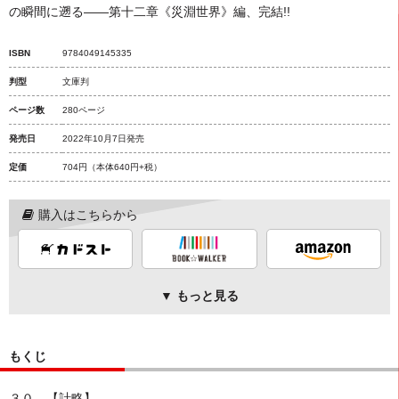
の瞬間に遡る――第十二章《災淵世界》編、完結!!
ISBN
9784049145335
判型
文庫判
ページ数
280ページ
発売日
2022年10月7日発売
定価
704円
（本体640円+税）
購入はこちらから
▼ もっと見る
もくじ
３０．【計略】