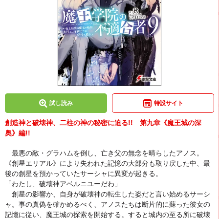
試し読み
特設サイト
創造神と破壊神、二柱の神の秘密に迫る!! 第九章《魔王城の深
奥》編!!
最悪の敵・グラハムを倒し、亡き父の無念を晴らしたアノス。
《創星エリアル》により失われた記憶の大部分も取り戻した中、最
後の創星を預かっていたサーシャに異変が起きる。
「わたし、破壊神アベルニユーだわ」
創星の影響か、自身が破壊神の転生した姿だと言い始めるサーシ
ャ。事の真偽を確かめるべく、アノスたちは断片的に蘇った彼女の
記憶に従い、魔王城の探索を開始する。すると城内の至る所に破壊