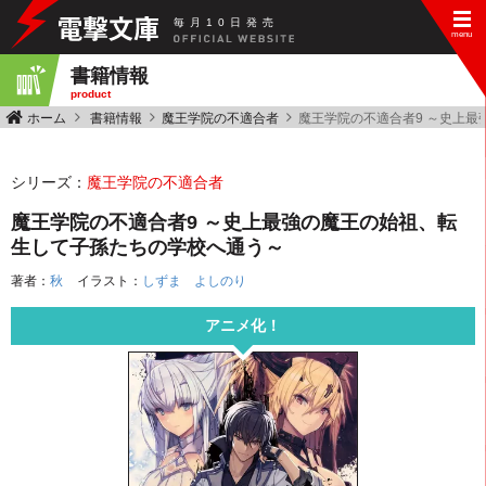
毎
月
10
日
発
売
書籍情報
product
ホーム
書籍情報
魔王学院の不適合者
魔王学院の不適合者9 ～史上
シリーズ：
魔王学院の不適合者
魔王学院の不適合者9 ～史上最強の魔王の始祖、転
生して子孫たちの学校へ通う～
著者：
秋
イラスト：
しずま よしのり
アニメ化！