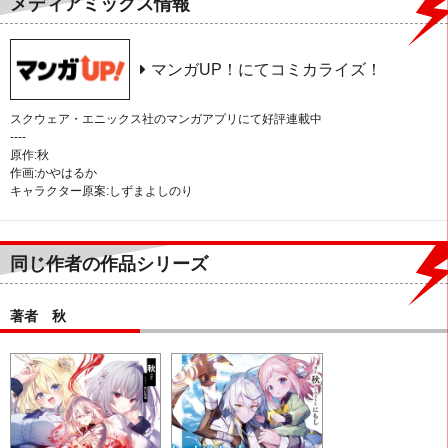
メディアミックス情報
マンガUP！にてコミカライズ！
スクウェア・エニックス社のマンガアプリにて好評連載中
----
原作:秋
作画:かやはるか
キャラクター原案:しずまよしのり
同じ作者の作品シリーズ
著者 秋