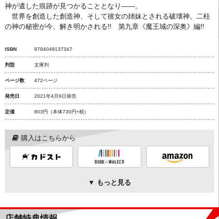
神が遺した痕跡が見つかることとなり――。
世界を創造した創造神、そして彼女の姉妹とされる破壊神。二柱
の神の秘密が今、解き明かされる!! 第九章《魔王城の深奥》編!!
ISBN
9784049137347
判型
文庫判
ページ数
472ページ
発売日
2021年4月9日発売
定価
803円
（本体730円+税）
購入はこちらから
▼ もっと見る
店舗特典情報