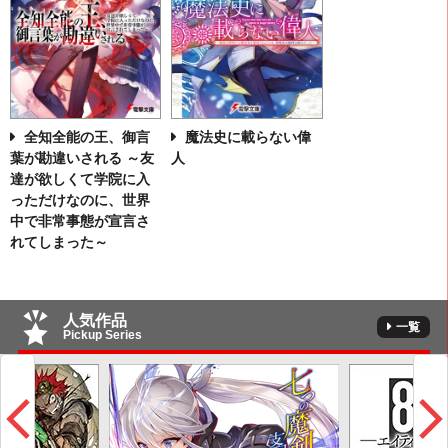
全知全能の王、御言
魔法史に載らない偉
葉が勘違いされる ～友
人
達が欲しくて学院に入
っただけなのに、世界
中で非常事態が宣言さ
れてしまった～
人気作品
一覧
Pickup Series