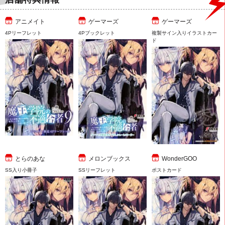
アニメイト
ゲーマーズ
ゲーマーズ
4Pリーフレット
4Pブックレット
複製サイン入りイラストカー
ド
とらのあな
メロンブックス
WonderGOO
SS入り小冊子
SSリーフレット
ポストカード