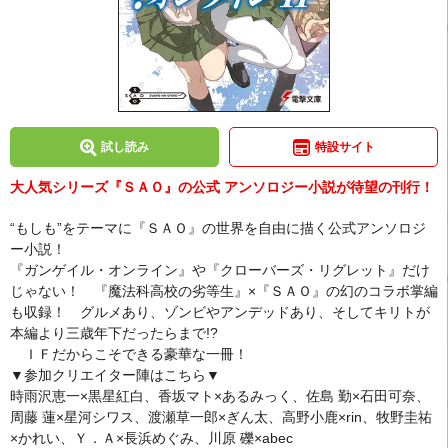
試し読み
特設サイト
大人気シリーズ『ＳＡＯ』の公式 アンソロジー小説が待望の刊行！
“もしも”をテーマに『ＳＡＯ』の世界を自由に描く公式アンソロジ
ー小説！
『ガンゲイル・オンライン』や『クローバーズ・リグレット』だけ
じゃない！ 『魔法科高校の劣等生』×『ＳＡＯ』の幻のコラボ掌編
も収録！ グルメあり、ゾンビやアンデッドあり、そしてキリトが
本編より三歳年下だったらまで!?
ＩＦだからこそできる豪華な一冊！
▼参加クリエイター陣はこちら▼
時雨沢恵一×黒星紅白、香坂マト×あるみっく、佐島 勤×石田可奈、
周藤 蓮×星河シワス、渡瀬草一郎×ぎん太、高野小鹿×rin、牧野圭祐
×かれい、Ｙ．Ａ×長浜めぐみ、川原 礫×abec