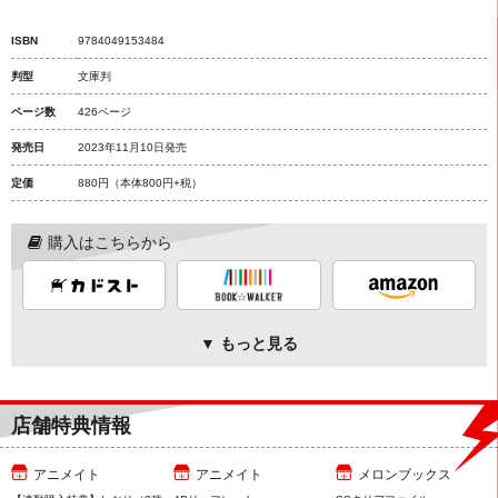
ISBN
9784049153484
判型
文庫判
ページ数
426ページ
発売日
2023年11月10日発売
定価
880円
（本体800円+税）
購入はこちらから
▼ もっと見る
店舗特典情報
アニメイト
アニメイト
メロンブックス