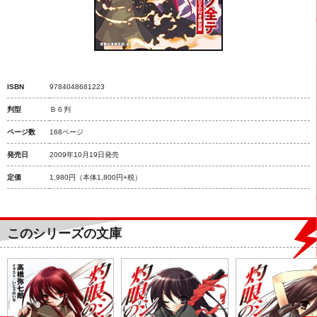
ISBN
9784048681223
判型
Ｂ６判
ページ数
168ページ
発売日
2009年10月19日発売
定価
1,980円
（本体1,800円+税）
このシリーズの文庫