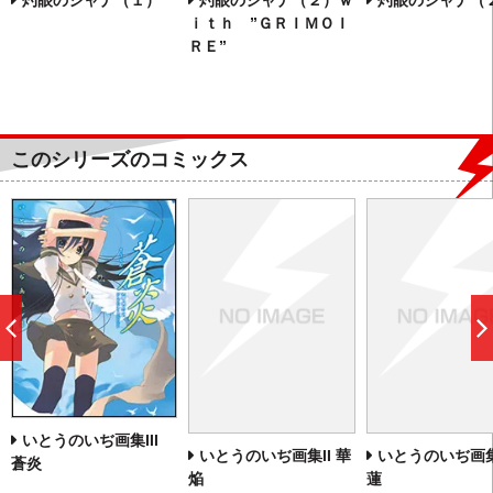
灼眼のシャナ（１）
ｉｔｈ ”ＧＲＩＭＯＩ
ＲＥ”
このシリーズのコミックス
前
へ
いとうのいぢ画集III
いとうのいぢ画集II 華
いとうのいぢ画集
蒼炎
焔
蓮