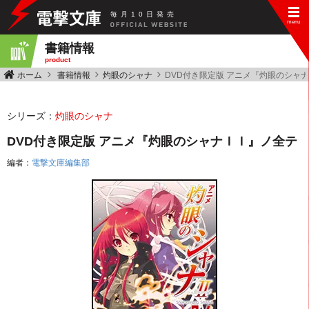
毎
月
10
日
発
売
書籍情報
product
ホーム
書籍情報
灼眼のシャナ
DVD付き限定版 アニメ『灼眼のシャ
シリーズ：
灼眼のシャナ
DVD付き限定版 アニメ『灼眼のシャナＩＩ』ノ全テ
編者：
電撃文庫編集部