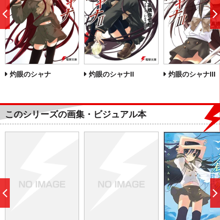
前
へ
灼眼のシャナ
灼眼のシャナII
灼眼のシャナIII
このシリーズの画集・ビジュアル本
前
へ