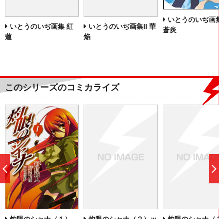
いとうのいぢ画集I
いとうのいぢ画集 紅
いとうのいぢ画集II 華
蒼炎
蓮
焔
このシリーズのコミカライズ
前
へ
灼眼のシャナ（２）ｗ
灼眼のシャナ（