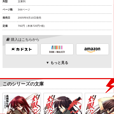
判型
文庫判
ページ数
344ページ
発売日
2005年9月10日発売
定価
792円
（本体720円+税）
購入はこちらから
▼ もっと見る
このシリーズの文庫