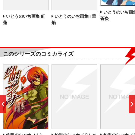
いとうのいぢ画集I
いとうのいぢ画集 紅
いとうのいぢ画集II 華
蒼炎
蓮
焔
このシリーズのコミカライズ
前
へ
灼眼のシャナ（２）ｗ
灼眼のシャナ（