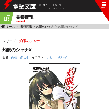
毎
月
10
日
発
売
書籍情報
product
ホーム
書籍情報
灼眼のシャナ
灼眼のシャナX
シリーズ：
灼眼のシャナ
灼眼のシャナX
著者：
高橋 弥七郎
イラスト：
いとう のいぢ