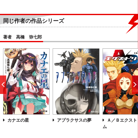
同じ作者の作品シリーズ
著者 高橋 弥七郎
前
へ
カナエの星
アプラクサスの夢
Ａ／Ｂエクスト
ム