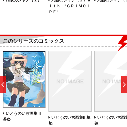
灼眼のシャナ（１）
ｉｔｈ ”ＧＲＩＭＯＩ
ＲＥ”
このシリーズのコミックス
前
へ
いとうのいぢ画集III
いとうのいぢ画集II 華
いとうのいぢ画集
蒼炎
焔
蓮