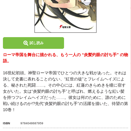
試し読み
ローマ帝国を舞台に描かれる、もう一人の “炎髪灼眼の討ち手” の物
語。
16世紀初頭。神聖ローマ帝国でひとつの大きな戦があった。それは
決して史書に表れることのない、“紅世の徒”とフレイムヘイズによ
る、秘された死闘……。その中心には、紅蓮のきらめきを瞳に宿す
女がいた。女は“炎髪灼眼の討ち手”と呼ばれ、燃えるような紅い髪
を持つフレイムへイズだった……。彼女は何のために、誰のために
戦い続けるのか!?先代“炎髪灼眼の討ち手”の活躍を描いた、待望の第
10巻！
ISBN
9784048687959