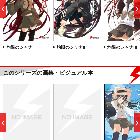
前
へ
灼眼のシャナ
灼眼のシャナII
灼眼のシャナIII
このシリーズの画集・ビジュアル本
前
へ