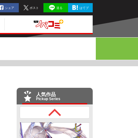
シェア
ポスト
送る
はてブ
人気作品
Pickup Series