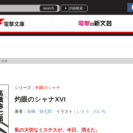
search
詳細検索
XVI
シリーズ：
灼眼のシャナ
灼眼のシャナXVI
著者：
高橋 弥七郎
イラスト：
いとう のいぢ
私の大切なミステスが、今日、消えた。