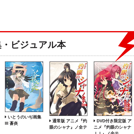
集・ビジュアル本
いとうのいぢ画集
通常版 アニメ『灼
DVD付き限定版 ア
III 蒼炎
眼のシャナ』ノ全テ
ニメ『灼眼のシャナ
ＩＩ』ノ全テ