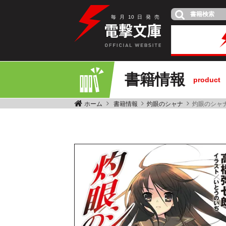
毎
月
10
日
発
売
書籍情報
product
ホーム
書籍情報
灼眼のシャナ
灼眼のシャナ