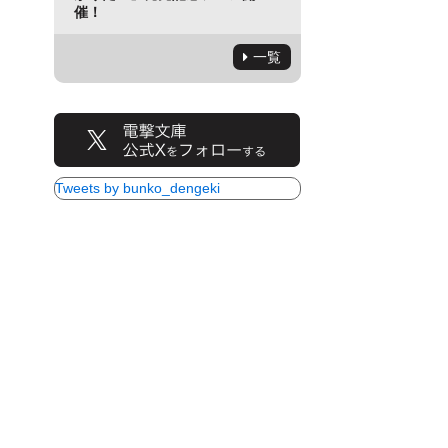
催！
一覧
Tweets by bunko_dengeki