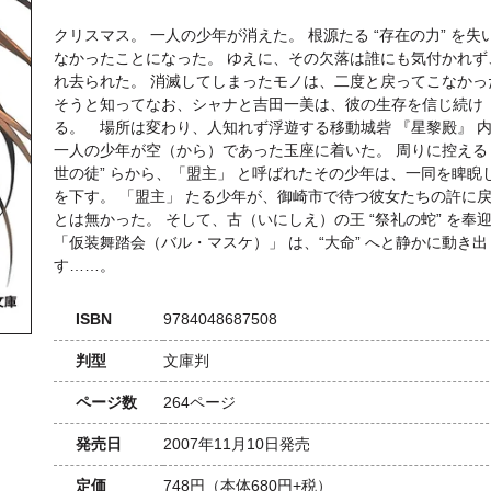
クリスマス。 一人の少年が消えた。 根源たる “存在の力” を失
なかったことになった。 ゆえに、その欠落は誰にも気付かれず
れ去られた。 消滅してしまったモノは、二度と戻ってこなかっ
そうと知ってなお、シャナと吉田一美は、彼の生存を信じ続け
る。 場所は変わり、人知れず浮遊する移動城砦 『星黎殿』 
一人の少年が空（から）であった玉座に着いた。 周りに控える 
世の徒” らから、「盟主」 と呼ばれたその少年は、一同を睥睨
を下す。 「盟主」 たる少年が、御崎市で待つ彼女たちの許に
とは無かった。 そして、古（いにしえ）の王 “祭礼の蛇” を奉
「仮装舞踏会（バル・マスケ）」 は、“大命” へと静かに動き出
す……。
ISBN
9784048687508
判型
文庫判
ページ数
264ページ
発売日
2007年11月10日発売
定価
748円
（本体680円+税）