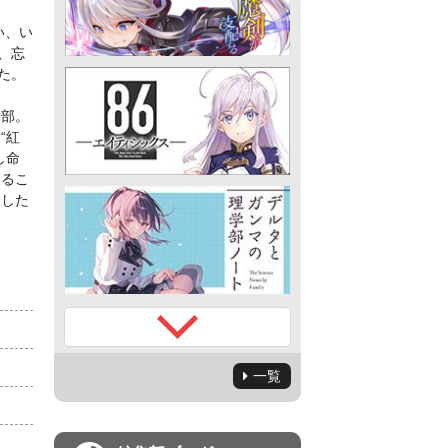
い、い
、忘
た。
内部。
“紅
し命
戻るこ
迎した
一覧