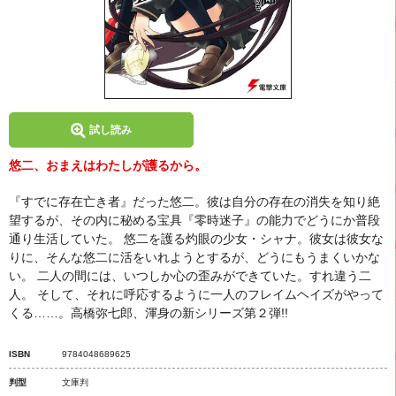
試し読み
悠二、おまえはわたしが護るから。
『すでに存在亡き者』だった悠二。彼は自分の存在の消失を知り絶
望するが、その内に秘める宝具『零時迷子』の能力でどうにか普段
通り生活していた。 悠二を護る灼眼の少女・シャナ。彼女は彼女な
りに、そんな悠二に活をいれようとするが、どうにもうまくいかな
い。 二人の間には、いつしか心の歪みができていた。すれ違う二
人。 そして、それに呼応するように一人のフレイムヘイズがやって
くる……。高橋弥七郎、渾身の新シリーズ第２弾!!
ISBN
9784048689625
判型
文庫判