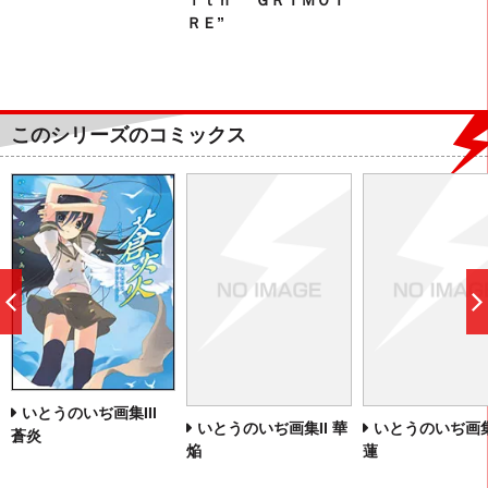
ＲＥ”
このシリーズのコミックス
前
へ
いとうのいぢ画集III
いとうのいぢ画集II 華
いとうのいぢ画集
蒼炎
焔
蓮