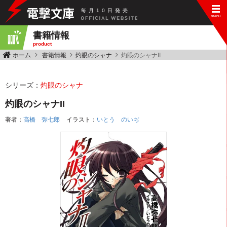
毎
月
10
日
発
売
書籍情報
product
ホーム
書籍情報
灼眼のシャナ
灼眼のシャナII
シリーズ：
灼眼のシャナ
灼眼のシャナII
著者：
高橋 弥七郎
イラスト：
いとう のいぢ