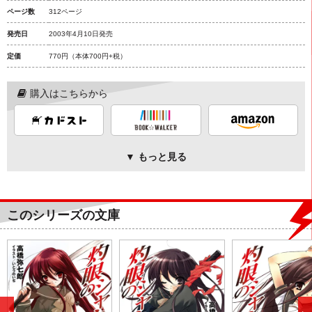
ページ数
312ページ
発売日
2003年4月10日発売
定価
770円
（本体700円+税）
購入はこちらから
▼ もっと見る
このシリーズの文庫