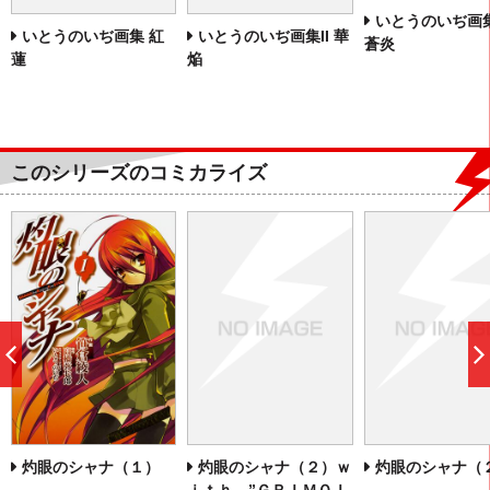
いとうのいぢ画集I
いとうのいぢ画集 紅
いとうのいぢ画集II 華
蒼炎
蓮
焔
このシリーズのコミカライズ
前
へ
灼眼のシャナ（２）ｗ
灼眼のシャナ（
灼眼のシャナ（１）
ｉｔｈ ”ＧＲＩＭＯＩ