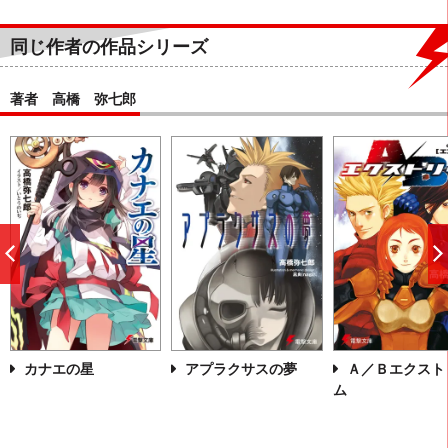
同じ作者の作品シリーズ
著者 高橋 弥七郎
前
へ
カナエの星
アプラクサスの夢
Ａ／Ｂエクスト
ム