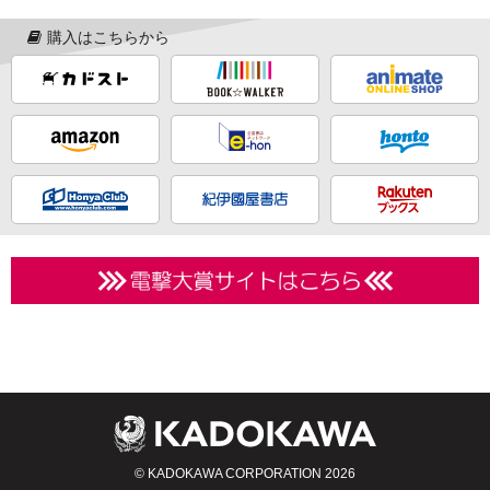
購入はこちらから
© KADOKAWA CORPORATION 2026