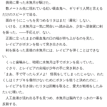
挑発に乗った水無月が駆けた。
数メートル先に現れている紅い吸血鬼へ、ギリギリ人間と言える
だけのスピードで迫る。
面白そうにこっちを見つめるリタはまだ〈霧化〉しない。
いける、と水無月は一気に間合いへ踏み込み、少女へ逆袈裟に剣
を振った。――手応えが、ない。
正面に立ったままの吸血鬼の口の端が持ち上がるのを見た。
レイピアがボタンを狙って突き出される。
剣を振るった直後の水無月には、レイピアを弾くことはできな
い。
くっと歯噛みし、咄嗟に水無月は手でボタンを庇っていた。
ぐさり、とレイピアの尖端が少年の手に突き刺さる。
「まあ、手で守ったらダメよ! 怪我をしてしまったじゃない。わた
くしはミナヅキを傷付けないためにボタンを狙うと決めたのに」
レイピアを引き抜いたリタは距離を取ると、愛犬が粗相をしたみ
たいに嘆いた。
人工血液が流れ出る手を見つめ、水無月は脳内でさっきの一幕を
反芻する。