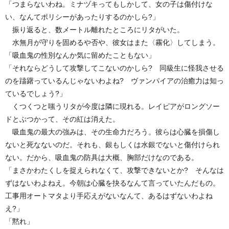
「つまらないわね。ミナヅキってもしかして、女の子は傷付けな
い、なんてポリシーがあったりするのかしら?」
振り返ると、数メートル離れたところにリタがいた。
水無月が守りを固めるや否や、彼女はまた〈霧化〉してしまう。
「吸血鬼の性別なんか気に留めたこともない」
「それならどうして攻撃してこないのかしら? 同級生に怪我させる
のを躊躇っているんじゃないわよね? ヴァンパイアの治癒力は知っ
ているでしょう?」
くつくつと嗤うリタが今度は隣に現れる。レイピアがロングソー
ドとぶつかって、その紅は消えた。
吸血鬼の最大の強みは、その生命力だろう。彼らは心臓を損傷し
ないと死なないのだ。それも、銀もしくは水銀でないと傷付けられ
ない。だから、吸血鬼の防具は大概、胸部だけなのである。
「まさかわたくしを捉えられなくて、攻撃できないとか? そんなは
ずはないわよねえ。今朝は心臓を抉るなんて言っていたんだもの。
工事用オートマタより手応えがないなんて、あるはずないわよね
え?」
「黙れ」