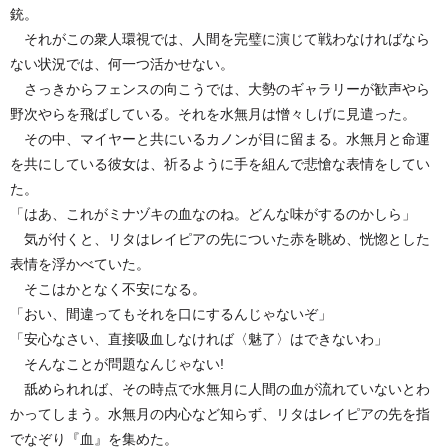
銃。
それがこの衆人環視では、人間を完璧に演じて戦わなければなら
ない状況では、何一つ活かせない。
さっきからフェンスの向こうでは、大勢のギャラリーが歓声やら
野次やらを飛ばしている。それを水無月は憎々しげに見遣った。
その中、マイヤーと共にいるカノンが目に留まる。水無月と命運
を共にしている彼女は、祈るように手を組んで悲愴な表情をしてい
た。
「はあ、これがミナヅキの血なのね。どんな味がするのかしら」
気が付くと、リタはレイピアの先についた赤を眺め、恍惚とした
表情を浮かべていた。
そこはかとなく不安になる。
「おい、間違ってもそれを口にするんじゃないぞ」
「安心なさい、直接吸血しなければ〈魅了〉はできないわ」
そんなことが問題なんじゃない!
舐められれば、その時点で水無月に人間の血が流れていないとわ
かってしまう。水無月の内心など知らず、リタはレイピアの先を指
でなぞり『血』を集めた。