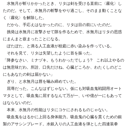
水無月が斬りかかったとき、リタは剣を受ける直前に〈霧化〉し
たのだ。そして、水無月の斬撃をやり過ごし、そのまま動くことな
く〈霧化〉を解除した。
だから、手応えはなかったのに、リタは目の前にいたのだ。
挑発は水無月に攻撃させて隙を作るためで、水無月はリタの思惑
にまんまと嵌まったことになる。
ぽたぽた、と滴る人工血液が校庭に赤い染みを作っている。
それを見て、リタは失望したように首を振った。
「降参なさい、ミナヅキ。もうわかったでしょう? これ以上やるの
は無意味だわ。所詮、口先だけね。心臓どころか、わたくしのどこ
にもあなたの剣は届かない」
ぎり、と水無月は唇を噛み締めていた。
屈辱だった。こんなはずじゃない。仮にも対吸血鬼戦闘用オート
マタとして、吸血鬼に屈するなんて万が一、いや億が一にもあって
はならないのだ。
本来、水無月の性能はリタにコケにされるものじゃない。
吸血鬼をはるかに上回る身体能力。吸血鬼の心臓を貫くための銀
製のアサシンブレード。水銀入りの人工血液を弾とした四連装拳