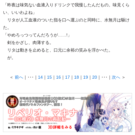
「昨夜は味気ない血液入りドリンクで我慢したんだもの。味見くら
い、いいわよね」
リタが人工血液のついた指を口へ運ぶのと同時に、水無月は駆け
た。
「やめろっつってんだろうが……!」
剣をかざし、肉薄する。
リタは動きを止めると、口元に余裕の笑みを浮かべた。
が。
＜
前へ
｜･･･｜
14
｜
15
｜
16
｜
17
｜
18
｜
19
｜
20
｜･･･｜
次へ
＞