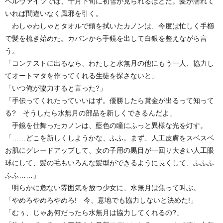
ヘルヴァイツでは、十月下旬に初雪が見られるほどだ。髪が濡れて
いれば間違いなく風邪を引く。
わしゃわしゃとタオルで頭を拭いたカノンは、今度は忙しく手櫛
で髪を梳き始めた。カバンから手鏡を出して白銀を整えながら言
う。
「コンテストに出るなら、わたしと水無月の他にもう一人、協力し
てオートマタを作ってくれる生徒を探さないと」
「いつ俺が協力すると言った?」
「手伝ってくれたっていいはず。優勝したら賞金が出るって知って
る? そうしたら水無月の部品を新しくできるんだよ」
手鏡を仕舞ったカノンは、藍色の瞳にふっと異様な光を灯す。
「……どこを新しくしようかな、ふふ。まず、人工皮膚をスベスベ
お肌にグレードアップして、女の子用の黒目が一回り大きい人工眼
球にして、髪の毛もいろんな髪型ができるように長くして、ふふふ
ふふ……」
明らかに危ない雰囲気を放つ少女に、水無月は焦って叫ぶ。
「やめろやめろやめろ! 今、意地でも協力しないと決めた!」
「むぅ、じゃあ何だったら水無月は協力してくれるの?」