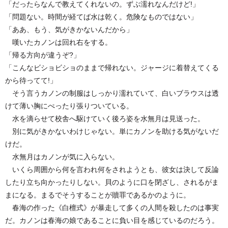
「だったらなんで教えてくれないの。ずぶ濡れなんだけど!」
「問題ない。時間が経てば水は乾く。危険なものではない」
「ああ、もう、気がきかないんだから」
嘆いたカノンは回れ右をする。
「帰る方向が違うぞ?」
「こんなビショビショのままで帰れない。ジャージに着替えてくる
から待ってて!」
そう言うカノンの制服はしっかり濡れていて、白いブラウスは透
けて薄い胸にぺったり張りついている。
水を滴らせて校舎へ駆けていく後ろ姿を水無月は見送った。
別に気がきかないわけじゃない。単にカノンを助ける気がないだ
けだ。
水無月はカノンが気に入らない。
いくら周囲から何を言われ何をされようとも、彼女は決して反論
したり立ち向かったりしない。貝のように口を閉ざし、されるがま
まになる。まるでそうすることが贖罪であるかのように。
春海の作った《白檀式》が暴走して多くの人間を殺したのは事実
だ。カノンは春海の娘であることに負い目を感じているのだろう。