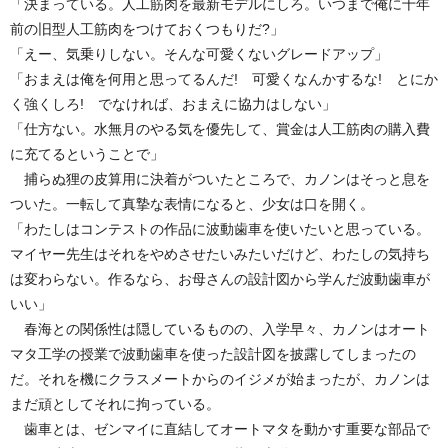
「決まっている。人工筋肉を最新モデルにしろ。いつまで俺に十年
前の旧型人工筋肉をつけておくつもりだ?」
「えー、気乗りしない。そんな可愛くないグレードアップ」
「おまえは俺を何用と思ってるんだ! 可愛くなんかするな! とにか
く強くしろ! でなければ、おまえに協力はしない」
「仕方ない。水無月のやる気を優先して、賞金は人工筋肉の購入費
に充てるということで」
捕らぬ狸の皮算用に決着がついたところで、カノンはそっと息を
ついた。一転して真摯な表情になると、少女は口を開く。
「わたしはコンテストの作品に波動歯車を使いたいと思っている。
マイヤー先生はそれをやめさせたいみたいだけど、わたしの気持ち
は変わらない。作るなら、お母さんの設計図から学んだ波動歯車が
いい」
春海との関係性は隠しているものの、入学早々、カノンはオート
マタ工学の授業で波動歯車を使った設計図を披露してしまったの
だ。それを機にクラスメートからのイジメが始まったが、カノンは
まだ頑としてそれに拘っている。
歯車とは、ゼンマイに直結してオートマタを動かす重要な部品で