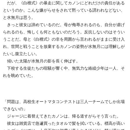
だが、《白檀式》の暴走に関してカノンにどれだけの責任がある
というのか。こんな嫌がらせをされて黙っている謂われなどない、
と水無月は思う。
きっと彼女は諦めているのだ。母が侮辱されるのも、自分が虐げ
られるのも、悔しくも何ともないのだろう。反抗しないのはそうい
うことだ。母と《白檀式》の非を周囲から言われるがままに受け入
れ、世間と戦うことを放棄するカノンの姿勢が水無月には理解しが
たいし腹立たしい。
傾いた太陽が水無月の影を長く伸ばす。
下校する生徒たちの喧騒が響く中、無気力な絡繰少年は一人、そ
れを眺めていた。
「問題は、高校生オートマタコンテストは三人一チームでしか出場
できないの」
ジャージに着替えてきたカノンは、帰る道すがらそう言った。
彼女は雑貨店で急遽買ったタオルで髪を拭いている。標高が高い