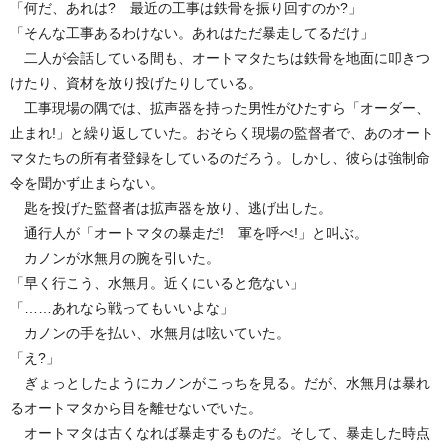
「何だ、あれは? 最近の工事は鉄骨を振り回すのか?」
「そんな工事あるわけない。あれはただ暴走してるだけ」
二人が会話している間も、オートマタたちは鉄骨を地面に叩きつ
けたり、資材を放り投げたりしている。
工事現場の隅では、拡声器を持った男性がひたすら「オーダー、
止まれ!」と繰り返していた。おそらく現場の監督者で、あのオート
マタたちの所有者登録をしているのだろう。しかし、彼らは強制命
令を聞かず止まらない。
匙を投げた監督者は拡声器を放り、逃げ出した。
通行人が「オートマタの暴走だ! 軍を呼べ!」と叫ぶ。
カノンが水無月の腕を引いた。
「早く行こう、水無月。近くにいると危ない」
「……あれなら戦ってもいいよな」
カノンの手を払い、水無月は呟いていた。
「え?」
ぎょっとしたようにカノンがこっちを見る。だが、水無月は暴れ
るオートマタから目を離せないでいた。
オートマタは古くなれば暴走するものだ。そして、暴走した時点