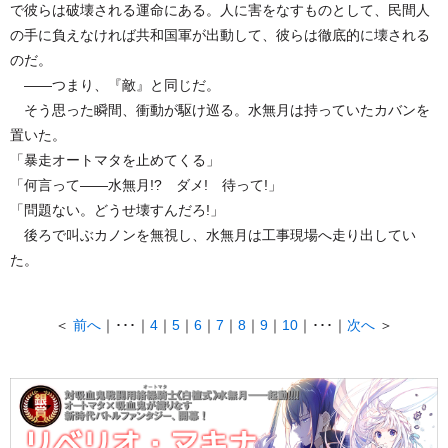
で彼らは破壊される運命にある。人に害をなすものとして、民間人
の手に負えなければ共和国軍が出動して、彼らは徹底的に壊される
のだ。
――つまり、『敵』と同じだ。
そう思った瞬間、衝動が駆け巡る。水無月は持っていたカバンを
置いた。
「暴走オートマタを止めてくる」
「何言って――水無月!? ダメ! 待って!」
「問題ない。どうせ壊すんだろ!」
後ろで叫ぶカノンを無視し、水無月は工事現場へ走り出してい
た。
＜
前へ
｜･･･｜
4
｜
5
｜
6
｜
7
｜
8
｜
9
｜
10
｜･･･｜
次へ
＞