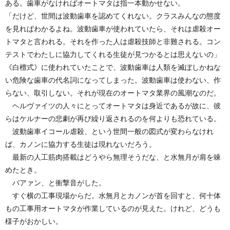
ある。歯車がなければオートマタは指一本動かせない。
「だけど、世間は波動歯車を認めてくれない。クラスみんなの態度
を見ればわかるよね。波動歯車が使われていたら、それは虐殺オー
トマタと言われる。それを作った人は虐殺技師と非難される。コン
テストでわたしに協力してくれる生徒が見つかるとは思えないの」
《白檀式》に使われていたことで、波動歯車は人類を滅ぼしかねな
い危険な歯車の代名詞になってしまった。波動歯車は使わない、作
らない、取引しない。それが現在のオートマタ業界の風潮なのだ。
ヘルヴァイツの人々にとってオートマタは身近であるが故に、彼
らはケルナーの悲劇が再び繰り返されるのを何よりも恐れている。
波動歯車イコール虐殺、という世間一般の図式が変わらなけれ
ば、カノンに協力する生徒は現れないだろう。
最新の人工筋肉搭載はどうやら無理そうだな、と水無月が肩を竦
めたとき。
バアァン、と衝撃音がした。
すぐ横の工事現場からだ。水無月とカノンが首を回すと、何十体
もの工事用オートマタが作業しているのが見えた。けれど、どうも
様子がおかしい。