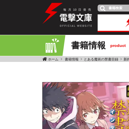
毎
月
10
日
発
売
書籍情報
product
ホーム
書籍情報
とある魔術の禁書目録
新