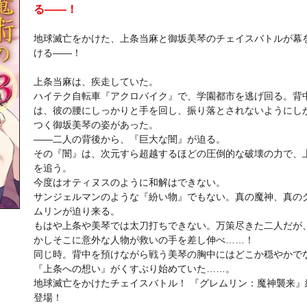
る――！
地球滅亡をかけた、上条当麻と御坂美琴のチェイスバトルが幕
ける――！
上条当麻は、疾走していた。
ハイテク自転車『アクロバイク』で、学園都市を逃げ回る。背
は、彼の腰にしっかりと手を回し、振り落とされないようにし
つく御坂美琴の姿があった。
――二人の背後から、『巨大な闇』が迫る。
その『闇』は、次元すら超越するほどの圧倒的な破壊の力で、
を追う。
今度はオティヌスのように和解はできない。
サンジェルマンのような『紛い物』でもない。真の魔神、真の
ムリンが迫り来る。
もはや上条や美琴では太刀打ちできない。万策尽きた二人だが
かしそこに意外な人物が救いの手を差し伸べ……！
同じ時。背中を預けながら戦う美琴の胸中にはどこか穏やかで
『上条への想い』がくすぶり始めていた……。
地球滅亡をかけたチェイスバトル！ 『グレムリン：魔神襲来』
登場！