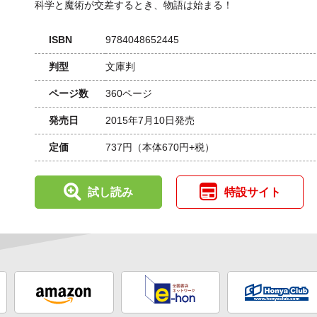
科学と魔術が交差するとき、物語は始まる！
ISBN
9784048652445
判型
文庫判
ページ数
360ページ
発売日
2015年7月10日発売
定価
737円
（本体670円+税）
試し読み
特設サイト