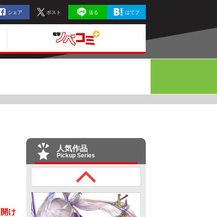
シェア
ポスト
送る
はてブ
人気作品
Pickup Series
を開け