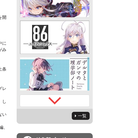
を開
中に
がみ
上条
グレ
、し
ない
一覧
編、