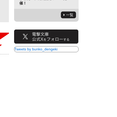
催！
一覧
Tweets by bunko_dengeki