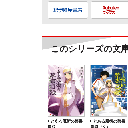
このシリーズの文
とある魔術の禁書
とある魔術の禁書
目録
目録（２）