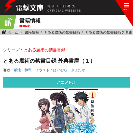
毎
月
10
日
発
売
書籍情報
product
ホーム
書籍情報
とある魔術の禁書目録
とある魔術の禁書目録 外典書
シリーズ：
とある魔術の禁書目録
とある魔術の禁書目録 外典書庫（１）
著者：
鎌池 和馬
イラスト：
はいむら きよたか
アニメ化！