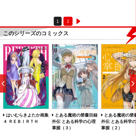
1
2
このシリーズのコミックス
前
へ
はいむらきよたか画集
とある魔術の禁書目録
とある魔術の禁
４ ＲＥＢＩＲＴＨ
外伝 とある科学の心理
外伝 とある科学
掌握（３）
掌握（２）