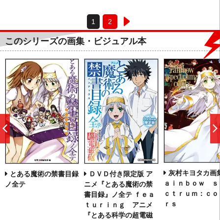
1
2
このシリーズの画集・ビジュアル本
前
へ
灰村キヨタカ画集
とある魔術の禁書目録
ＤＶＤ付き限定版 ア
ａｉｎｂｏｗ ｓ
ノ全テ
ニメ『とある魔術の禁
ｃｔｒｕｍ：ｃｏ
書目録』ノ全テ ｆｅａ
ｒｓ
ｔｕｒｉｎｇ アニメ
『とある科学の超電磁