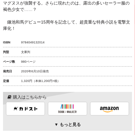
マグヌスが強襲する。さらに現れたのは、露出の多いセーラー服の
褐色少女で……？
鎌池和馬デビュー15周年を記念して、超貴重な特典小説を電撃文
庫化！
ISBN
9784049132014
判型
文庫判
ページ数
980ページ
発売日
2020年6月10日発売
定価
1,320円
（本体1,200円+税）
購入はこちらから
▼ もっと見る