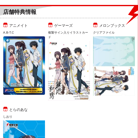
店舗特典情報
アニメイト
ゲーマーズ
メロンブックス
A.B-T.C
複製サイン入りイラストカー
クリアファイル
ド
とらのあな
しおり