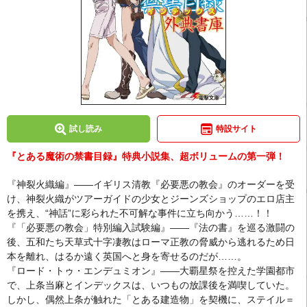
試し読み
特設サイト
『とある魔術の禁書目録』特典小説集、超ボリュームの第一弾！
『神裂火織編』――イギリス清教『必要悪の教会』のオーダーを受
け、神裂火織がツアーガイドの少女とジーンズショップのエロ店主
を携え、“神話”に彩られた不可解な事件に立ち向かう……！！
『「必要悪の教会」特別編入試験編』――『法の書』を巡る激闘の
後、五和たち天草式十字凄教はローマ正教の脅威から逃れるため日
本を離れ、はるか遠く英国へと身を寄せるのだが……。
『ロード・トゥ・エンデュミオン』――大覇星祭を控えた学園都市
で、上条当麻とインデックスは、いつもの放課後を満喫していた。
しかし、偶然上条が触れた「とある建造物」を契機に、ステイル＝