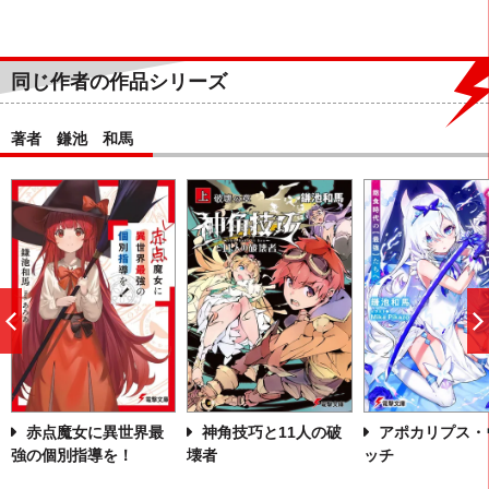
同じ作者の作品シリーズ
著者 鎌池 和馬
前
へ
赤点魔女に異世界最
神角技巧と11人の破
アポカリプス・
強の個別指導を！
壊者
ッチ