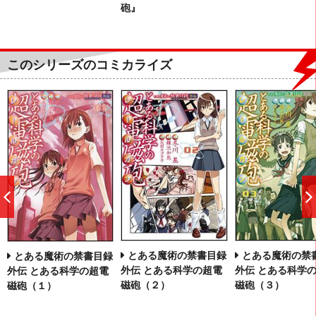
砲』
このシリーズのコミカライズ
前
へ
とある魔術の禁書目録
とある魔術の禁
とある魔術の禁書目録
外伝 とある科学の超電
外伝 とある科学
外伝 とある科学の超電
磁砲（２）
磁砲（３）
磁砲（１）