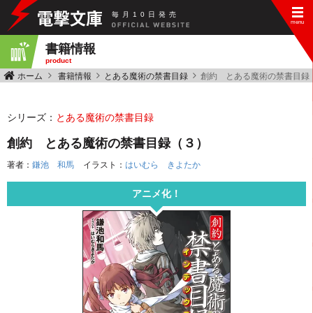
毎
月
10
日
発
売
書籍情報
product
ホーム
書籍情報
とある魔術の禁書目録
創約 とある魔術の禁書目録
シリーズ：
とある魔術の禁書目録
創約 とある魔術の禁書目録（３）
著者：
鎌池 和馬
イラスト：
はいむら きよたか
アニメ化！