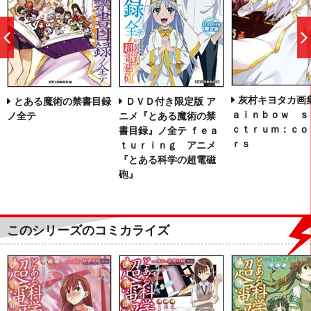
前
へ
灰村キヨタカ画集
とある魔術の禁書目録
ＤＶＤ付き限定版 ア
ａｉｎｂｏｗ ｓ
ノ全テ
ニメ『とある魔術の禁
ｃｔｒｕｍ：ｃｏ
書目録』ノ全テ ｆｅａ
ｒｓ
ｔｕｒｉｎｇ アニメ
『とある科学の超電磁
砲』
このシリーズのコミカライズ