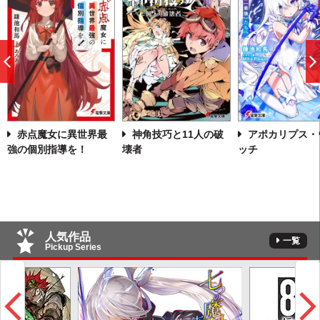
前
へ
赤点魔女に異世界最
神角技巧と11人の破
アポカリプス・
強の個別指導を！
壊者
ッチ
人気作品
一覧
Pickup Series