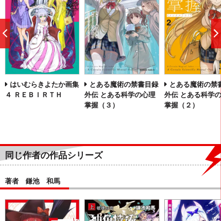
前
へ
はいむらきよたか画集
とある魔術の禁書目録
とある魔術の禁
４ ＲＥＢＩＲＴＨ
外伝 とある科学の心理
外伝 とある科学
掌握（３）
掌握（２）
同じ作者の作品シリーズ
著者 鎌池 和馬