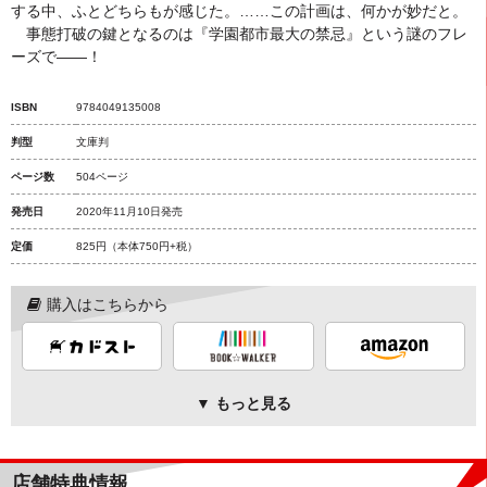
する中、ふとどちらもが感じた。……この計画は、何かが妙だと。
事態打破の鍵となるのは『学園都市最大の禁忌』という謎のフレ
ーズで――！
ISBN
9784049135008
判型
文庫判
ページ数
504ページ
発売日
2020年11月10日発売
定価
825円
（本体750円+税）
購入はこちらから
▼ もっと見る
店舗特典情報