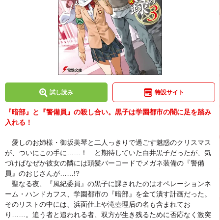
試し読み
特設サイト
『暗部』と『警備員』の殺し合い。黒子は学園都市の闇に足を踏み
入れる！
愛しのお姉様・御坂美琴と二人っきりで過ごす魅惑のクリスマス
が、ついにこの手に……！ と期待していた白井黒子だったが、気
づけばなぜか彼女の隣には頭髪バーコードでメガネ装備の『警備
員』のおじさんが……!?
聖なる夜、『風紀委員』の黒子に課されたのはオペレーションネ
ーム・ハンドカフス、学園都市の『暗部』を全て潰す計画だった。
そのリストの中には、浜面仕上や滝壺理后の名も含まれてお
り……。追う者と追われる者、双方が生き残るために否応なく激突