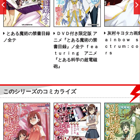
前
へ
灰村キヨタカ画集
とある魔術の禁書目録
ＤＶＤ付き限定版 ア
ａｉｎｂｏｗ ｓ
ノ全テ
ニメ『とある魔術の禁
ｃｔｒｕｍ：ｃｏ
書目録』ノ全テ ｆｅａ
ｒｓ
ｔｕｒｉｎｇ アニメ
『とある科学の超電磁
砲』
このシリーズのコミカライズ