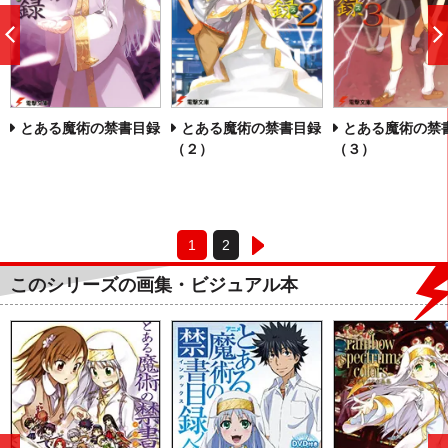
前
へ
とある魔術の禁書目録
とある魔術の禁書目録
とある魔術の禁
（２）
（３）
1
2
このシリーズの画集・ビジュアル本