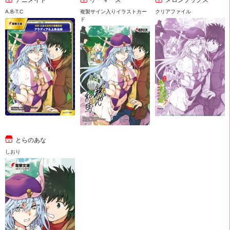
アニメイト
ゲーマーズ
メロンブックス
A.B-T.C
複製サイン入りイラストカー
クリアファイル
ド
とらのあな
しおり