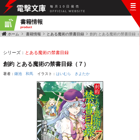
毎
月
10
日
発
売
書籍情報
product
ホーム
書籍情報
とある魔術の禁書目録
創約 とある魔術の禁書目録（
シリーズ：
とある魔術の禁書目録
創約 とある魔術の禁書目録（７）
著者：
鎌池 和馬
イラスト：
はいむら きよたか