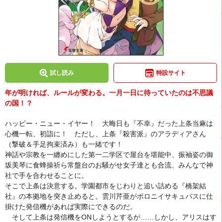
試し読み
特設サイト
年が明ければ、ルールが変わる。一月一日に待っていたのは不思議
の国！？
ハッピー・ニュー・イヤー！ 大晦日も『不幸』だった上条当麻は
心機一転、初詣に！ ただし、上条『殺害派』のアラディアさん
（撃破＆手足拘束済み）も一緒です！
神話や宗教を一纏めにした第一二学区で屋台を堪能中、振袖姿の御
坂美琴に食蜂操祈ら常盤台のお騒がせ女子達とも合流、みんなで神
社で手を合わせることに。
そこで上条は決意する。学園都市をじわりと追い詰める『橋架結
社』の本拠地を突き止めると。雲川芹亜がボロニイサキュバスに仕
掛けた発信機があれば実際にできるのだ。
そして上条は発信機をONしようとするが……しかし、アリスはす