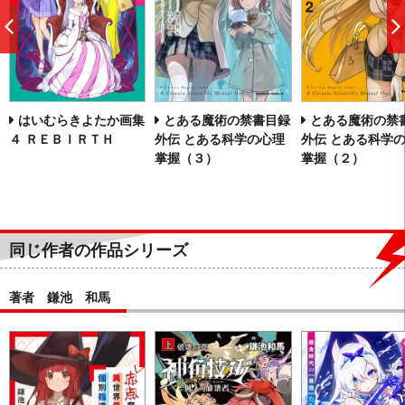
前
へ
はいむらきよたか画集
とある魔術の禁書目録
とある魔術の禁
４ ＲＥＢＩＲＴＨ
外伝 とある科学の心理
外伝 とある科学
掌握（３）
掌握（２）
同じ作者の作品シリーズ
著者 鎌池 和馬