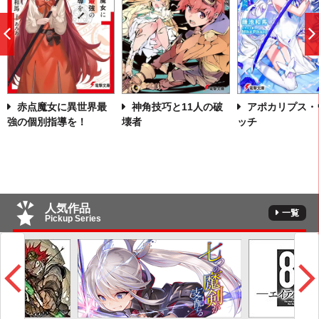
前
へ
赤点魔女に異世界最
神角技巧と11人の破
アポカリプス・
強の個別指導を！
壊者
ッチ
人気作品
一覧
Pickup Series