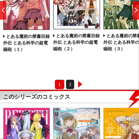
前
へ
とある魔術の禁書目録
とある魔術の禁
とある魔術の禁書目録
外伝 とある科学の超電
外伝 とある科学
外伝 とある科学の超電
磁砲（２）
磁砲（３）
磁砲（１）
1
2
このシリーズのコミックス