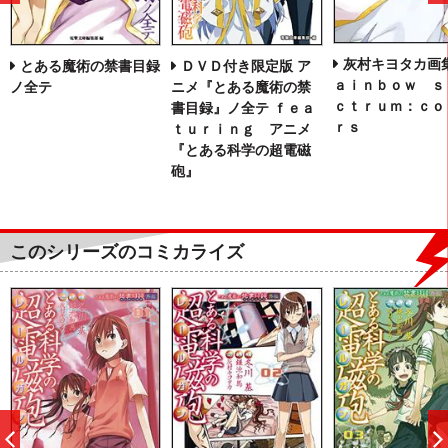
へ
灰村キヨタカ画集
とある魔術の禁書目録
ＤＶＤ付き限定版 ア
ａｉｎｂｏｗ ｓ
ノ全テ
ニメ『とある魔術の禁
ｃｔｒｕｍ：ｃｏ
書目録』ノ全テ ｆｅａ
ｒｓ
ｔｕｒｉｎｇ アニメ
『とある科学の超電磁
砲』
このシリーズのコミカライズ