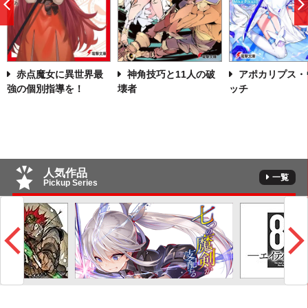
前
へ
赤点魔女に異世界最
神角技巧と11人の破
アポカリプス・
強の個別指導を！
壊者
ッチ
人気作品
一覧
Pickup Series