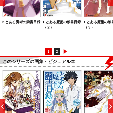
前
へ
とある魔術の禁書目録
とある魔術の禁書目録
とある魔術の禁
（２）
（３）
1
2
このシリーズの画集・ビジュアル本
前