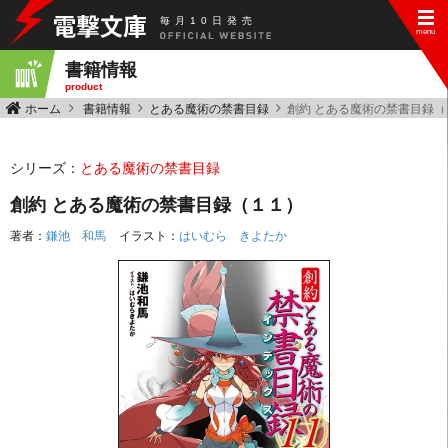
毎
月
10
日
発
売
書籍情報
product
ホーム
書籍情報
とある魔術の禁書目録
創約 とある魔術の禁書目録（
シリーズ：
とある魔術の禁書目録
創約 とある魔術の禁書目録（１１）
著者：
鎌池 和馬
イラスト：
はいむら きよたか