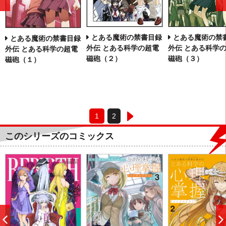
前
へ
とある魔術の禁書目録
とある魔術の禁
とある魔術の禁書目録
外伝 とある科学の超電
外伝 とある科学
外伝 とある科学の超電
磁砲（２）
磁砲（３）
磁砲（１）
1
2
このシリーズのコミックス