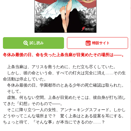
試し読み
特設サイト
冬休み最後の日、命を失った上条当麻が目覚めたその場所は――。
上条当麻は、アリスを救うために、ただ立ち尽くしていた。
しかし、彼の命という命、すべての灯火は完全に消え……その生
命活動は停止していた。
冬休み最後の日。学園都市のとある少年の死亡確認は取られた。
そして。
虚無。何もない空間。上条が目覚めたそこは、彼自身が打ち消し
てきた『幻想』そのもので――。
そこに降り立つ一人の女性、アンナ＝キングスフォード。しかし
どうやってこんな場所まで？ 驚く上条はとある提案を耳にする。
ちょっと待て、『そんな事』が本当にできるのか……？