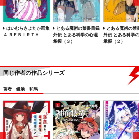
前
へ
はいむらきよたか画集
とある魔術の禁書目録
とある魔術の禁
４ ＲＥＢＩＲＴＨ
外伝 とある科学の心理
外伝 とある科学
掌握（３）
掌握（２）
同じ作者の作品シリーズ
著者 鎌池 和馬