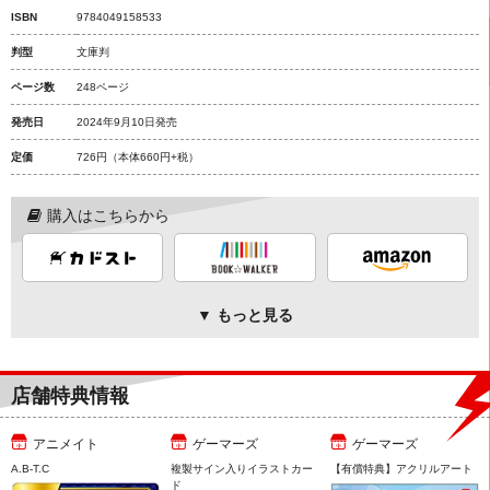
ISBN
9784049158533
判型
文庫判
ページ数
248ページ
発売日
2024年9月10日発売
定価
726円
（本体660円+税）
購入はこちらから
▼ もっと見る
店舗特典情報
アニメイト
ゲーマーズ
ゲーマーズ
A.B-T.C
複製サイン入りイラストカー
【有償特典】アクリルアート
ド