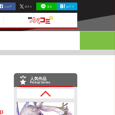
シェア
ポスト
送る
はてブ
人気作品
Pickup Series
国》