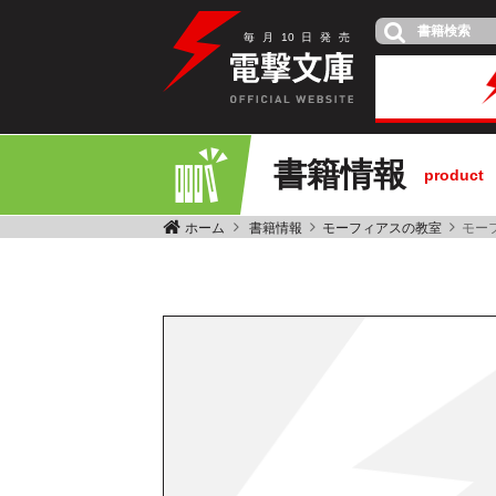
毎
月
10
日
発
売
書籍情報
product
ホーム
書籍情報
モーフィアスの教室
モー