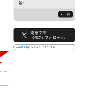
催！
一覧
Tweets by bunko_dengeki