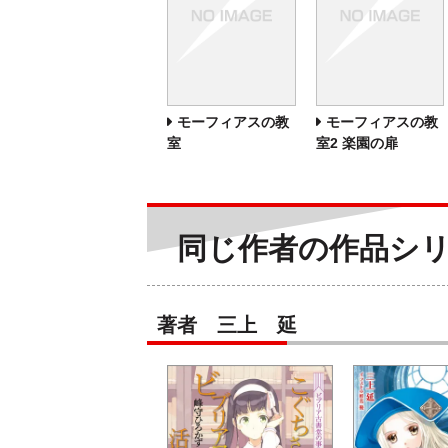
モーフィアスの教
モーフィアスの教
室
室2 楽園の扉
同じ作者の作品シ
著者 三上 延