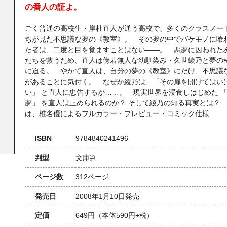
の番人の証よ。
ごく普通の高校生・岸杜直人が通う高校で、多くのクラスメー
ちが見た不思議な夢の《教室》。 その夢の中でバケモノに喰
た者は、二度と目を覚ますことはない――。 悪夢に囚われた
たちを救うため、直人は傍若無人な幼馴染み・久世綾乃と夢の
に迫る。 やがて直人は、自分の夢の《教室》にだけ、不思議
があることに気付く。 なぜか綾乃は、「その扉を開けてはい
い」 と直人に忠告するが……。 現実世界を浸食しはじめた 
夢」 を直人は止められるのか？ そして綾乃の知る真実とは？
は、椎名優によるフルカラー・プレビュー・コミック仕様
ISBN
9784840241496
判型
文庫判
ページ数
312ページ
発売日
2008年1月10日発売
定価
649円
（本体590円+税）