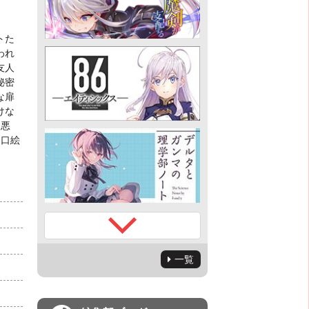
トた
われ
友人
秘密
な扉
けな
「悪
 口絵
一覧