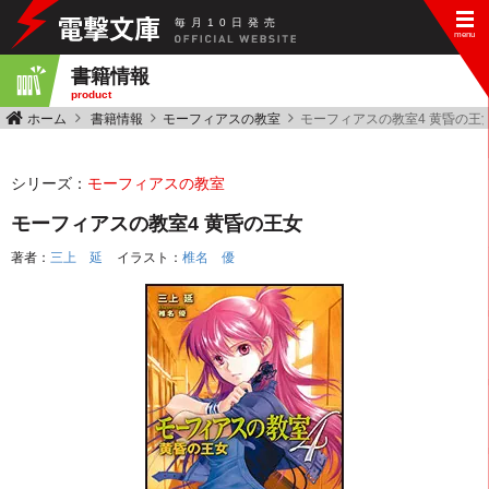
毎
月
10
日
発
売
書籍情報
product
ホーム
書籍情報
モーフィアスの教室
モーフィアスの教室4 黄昏の王
シリーズ：
モーフィアスの教室
モーフィアスの教室4 黄昏の王女
著者：
三上 延
イラスト：
椎名 優