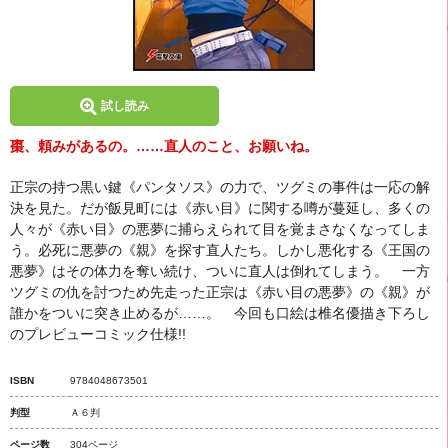
試し読み
棗、頼みがあるの。……直人のこと、お願いね。
正宗の持つ黒い鍵《パンタソス》の力で、ツグミの事件は一応の解
決を見た。だが飯見町には《赤い目》に関する噂が蔓延し、多くの
人々が《赤い目》の悪夢に捕らえられて目を覚まさなくなってしま
う。必死に悪夢の《親》を探す直人たち。しかし悪化する《王国の
悪夢》はその体力を奪い続け、ついに直人は倒れてしまう。 一方
ツグミの仇を討つため先走った正宗は《赤い目の悪夢》の《親》が
誰かをついに突き止めるが……。 今回も口絵は椎名優描き下ろし
のプレビューコミック仕様!!
ISBN
9784048673501
判型
Ａ６判
ページ数
304ページ