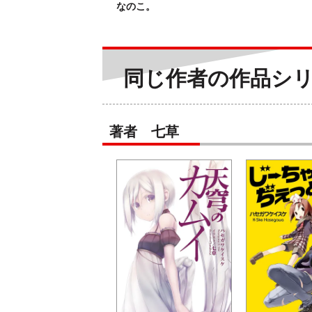
なのこ。
同じ作者の作品シ
著者 七草