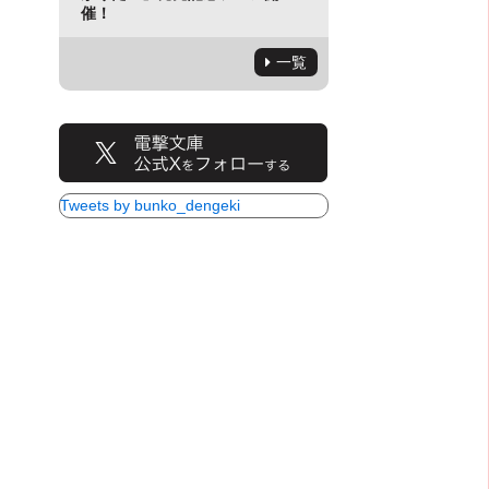
催！
一覧
Tweets by bunko_dengeki