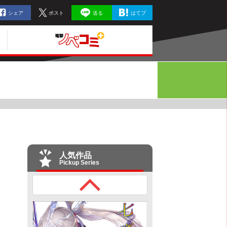
シェア
ポスト
送る
はてブ
人気作品
Pickup Series