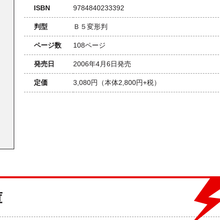
ISBN
9784840233392
判型
Ｂ５変形判
ページ数
108ページ
発売日
2006年4月6日発売
定価
3,080円
（本体2,800円+税）
庫