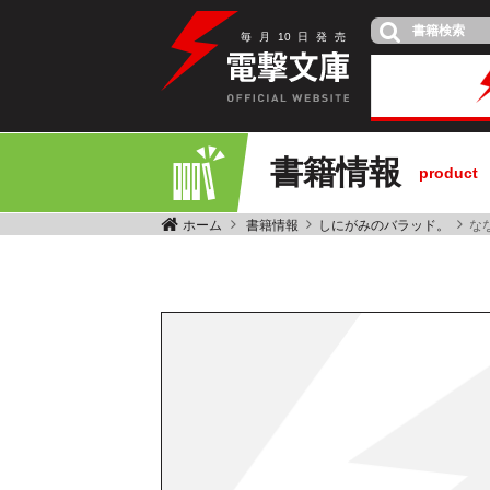
毎
月
10
日
発
売
書籍情報
product
ホーム
書籍情報
しにがみのバラッド。
な