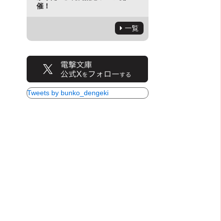
催！
一覧
Tweets by bunko_dengeki