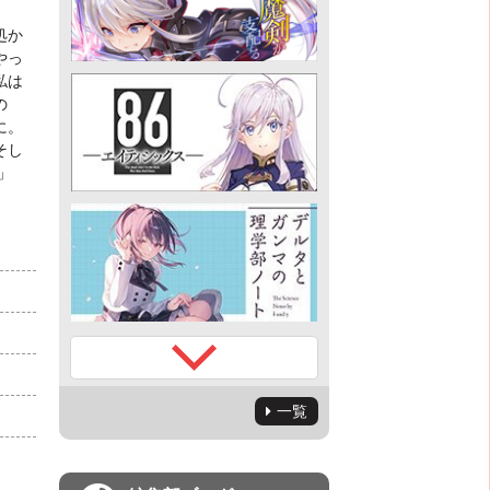
処か
やっ
私は
の
に。
そし
」
一覧