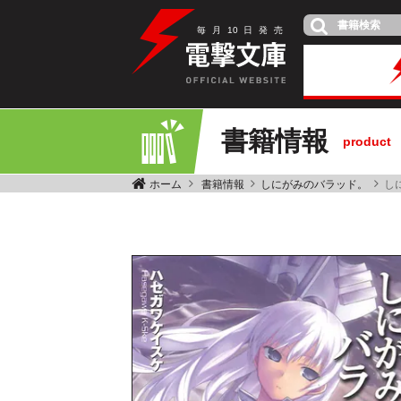
毎
月
10
日
発
売
書籍情報
product
ホーム
書籍情報
しにがみのバラッド。
し