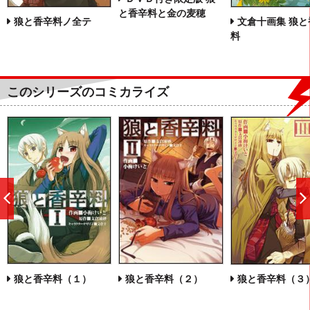
と香辛料と金の麦穂
狼と香辛料ノ全テ
文倉十画集 狼と
料
このシリーズのコミカライズ
前
へ
狼と香辛料（１）
狼と香辛料（２）
狼と香辛料（３