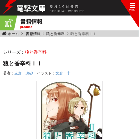
毎
月
10
日
発
売
書籍情報
product
ホーム
書籍情報
狼と香辛料
狼と香辛料ＩＩ
シリーズ：
狼と香辛料
狼と香辛料ＩＩ
著者：
支倉 凍砂
イラスト：
文倉 十