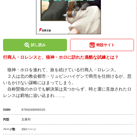
試し読み
特設サイト
行商人・ロレンスと、狼神・ホロに訪れた過酷な試練とは？
狼神・ホロを連れて、旅を続けている行商人・ロレンス。
２人は北の教会都市・リュビンハイゲンで商売を仕掛けるが、思
いもかけない謀略にはまってしまう。
自称賢狼のホロでも解決策は見つからず、時と運に見放されたロ
レンスは窮地に追い込まれ……。
ISBN
9784048669320
判型
文庫判
ページ数
392ページ