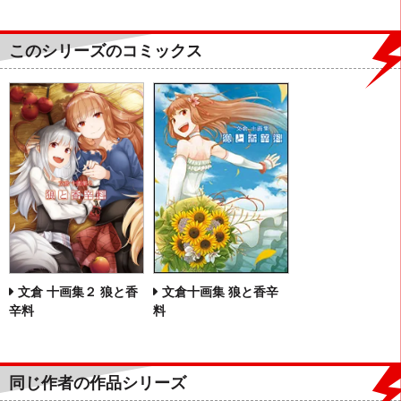
このシリーズのコミックス
文倉十画集 狼と香辛
文倉 十画集２ 狼と香
料
辛料
同じ作者の作品シリーズ