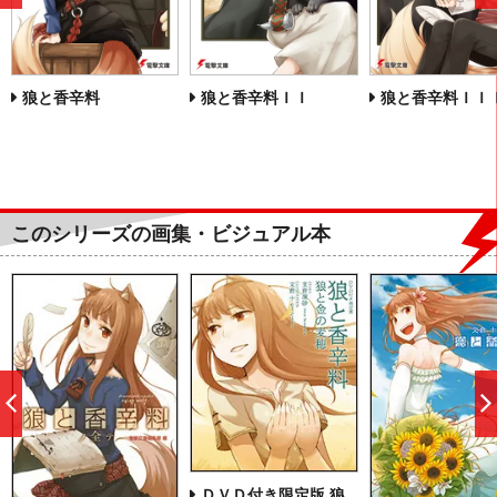
へ
狼と香辛料
狼と香辛料ＩＩ
狼と香辛料ＩＩ
このシリーズの画集・ビジュアル本
前
へ
ＤＶＤ付き限定版 狼