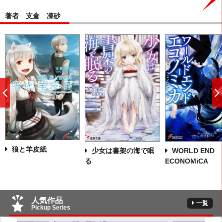
著者 支倉 凍砂
前
へ
狼と羊皮紙
少女は書架の海で眠
WORLD END
る
ECONOMiCA
人気作品
一覧
Pickup Series