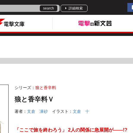
search
詳細検索
シリーズ：
狼と香辛料
狼と香辛料Ｖ
著者：
支倉 凍砂
イラスト：
文倉 十
「ここで旅を終わろう」 2人の関係に急展開が――!?