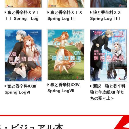
狼と香辛料ＸＶＩ
狼と香辛料ＸＩＸ
狼と香辛料ＸＸ
ＩＩ Spring Log
Spring LogＩI
Spring LogＩIＩ
狼と香辛料XXIV
狼と香辛料XXIII
新説 狼と香辛料
Spring LogVII
Spring LogVI
狼と羊皮紙XII 羊た
ちの宴＜上＞
集・ビジュアル本