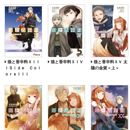
狼と香辛料ＸＩＩ
狼と香辛料ＸＩＶ
狼と香辛料ＸＶ 太
ＩＳｉｄｅ Ｃｏｌ
陽の金貨＜上＞
ｏｒｓＩＩＩ