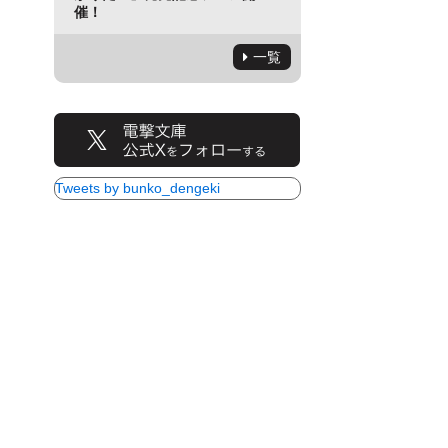
催！
一覧
Tweets by bunko_dengeki