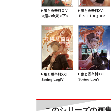
狼と香辛料ＸＶＩ
狼と香辛料XVII
太陽の金貨＜下＞
Ｅｐｉｌｏｇｕｅ
狼と香辛料XXII
狼と香辛料XXI
Spring LogV
Spring LogIV
このシリーズの画