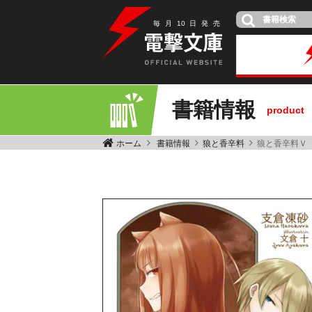
毎
月
10
日
発
売
書籍情報
product
ホーム
書籍情報
狼と香辛料
狼と香辛料Ｖ