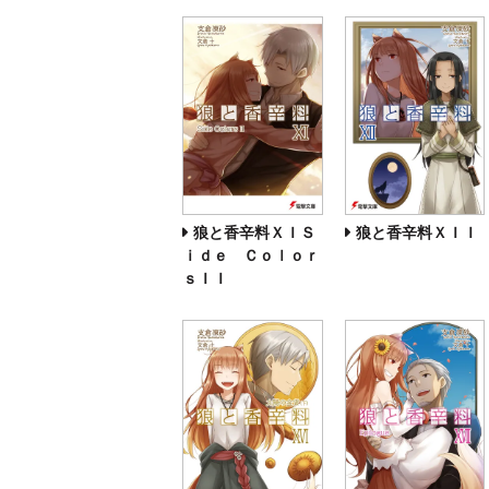
狼と香辛料ＸＩＳ
狼と香辛料ＸＩＩ
ｉｄｅ Ｃｏｌｏｒ
ｓＩＩ