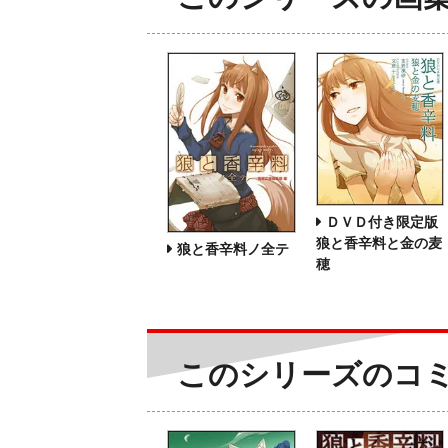
ＤＶＤ付き限定版
狼と香辛料と金の麦
狼と香辛料ノ全テ
穂
このシリーズのコ