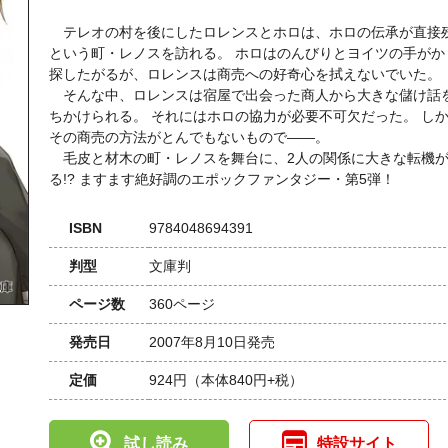
テレオの村を後にしたロレンスとホロは、ホロの伝承が直接
という町・レノスを訪れる。 ホロはのんびりとヨイツの手がか
探したがるが、ロレンスは商売への好奇心を拭えないでいた。
そんな中、ロレンスは宿屋で出会った商人から大きな儲け話
ちかけられる。 それにはホロの協力が必要不可欠だった。 し
その商売の方法がとんでもないもので――。
毛皮と材木の町・レノスを舞台に、2人の関係に大きな転機
る!? ますます絶好調のエポックファンタジー・第5弾！
ISBN
9784048694391
判型
文庫判
ページ数
360ページ
発売日
2007年8月10日発売
定価
924円
（本体840円+税）
試し読み
特設サイト