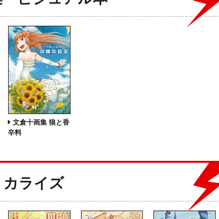
文倉十画集 狼と香
辛料
ミカライズ