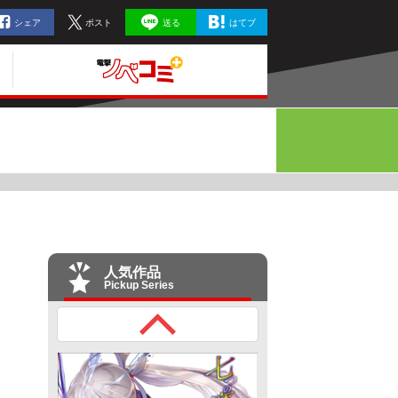
シェア
ポスト
送る
はてブ
人気作品
Pickup Series